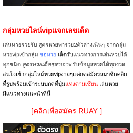
กลุ่มหวยไลน์vipเเจกเลขเด็ด
เล่นหวยรวยรับ สูตรหวยพารวย2ตัวล่างเน้นๆ จากกลุ่ม
หวยvipเข้ากลุ่ม
ขอหวย
เด็ดรับ
เเนวทางการเล่นหวยได้
ทุกชนิด
สูตรหวยเด็ดๆพาเจาะ
รับข้อมูลหวยได้ทุกงวด
สนใจ
เข้ากลุ่มไลน์หวยvipง่ายๆเเค่กดสมัครสมาชิกคลิก
ที่รูปพร้อมเข้าระบบกดที่ปุ่ม
แทงตามเซียน
เล่นหวย
มีเเนวทางเเนะนำที่นี้
[คลิกเพื่อสมัคร RUAY ]