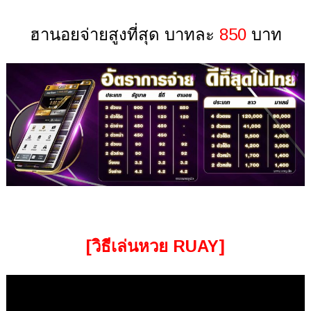
ฮานอยจ่ายสูงที่สุด บาทละ
850
บาท
[วิธีเล่นหวย RUAY]