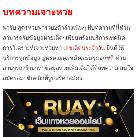
บทความเจาะหวย
พารับ สูตรหวยพารวย2ตัวล่างเน้นๆ ที่บทความที่นี้ท่าน
สามารถรับข้อมูลหวยเด็ดๆเพียบพร้อมบริการเทคนิค
การวิเคราะห์เจาะหวยหา
เลขเด็ดประจำวัน
ยินดีให้
บริการทุกข้อมูล
สูตรหวยทุกชนิดเเม่นๆเเจกฟรี
ท่าน
สามารถเข้ามาหาข้อมูลหวยเพิ่มเติมได้ที่บทความ สนใจ
สมัครสมาชิกคลิกที่รูปฟรีค่าสมัคร