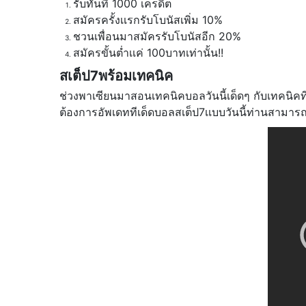
รับทันที 1000 เครดิต
สมัครครั้งเเรกรับโบนัสเพิ่ม 10%
ชวนเพื่อนมาสมัครรับโบนัสอีก 20%
สมัครขั้นต่ำเเค่ 100บาทเท่านั้น!!
สเต็ป7พร้อมเทคนิค
ช่วงพาเซียนมาสอนเทคนิคบอลวันนี้เด็ดๆ กับเทคนิค
ต้องการอัพเดททีเด็ดบอลสเต็ป7เเบบวันนี้ท่านสามาร