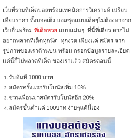
เว็บที่รวมทีเด็ดบอลพร้อมเทคนิคการวิเคราะห์ เปรียบ
เทียบราคา ทั้งบอลเต็ง บอลชุดเเบบเด็ดๆไม่ต้องหาจาก
เว็บอื่นพร้อม
ทีเด็ดหวย
เเบบเเม่นๆ ที่นี้ที่เดียว หากไม่
อยากพลาดทีเด็ดทุกนัด ทุกงวด เพียงเเค่ สมัคร จาก
รูปภาพของเราด้านบน พร้อม กรอกข้อมูลรายละเอียด
เเค่นี้ก็ไม่พลาดทีเด็ด ของเราเเล้ว สมัครตอนนี้
รับทันที 1000 บาท
สมัครครั้งเเรกรับโบนัสเพิ่ม 10%
ชวนเพื่อนมาสมัครรับโบนัสอีก 20%
สมัครขั้นต่ำเเค่ 100บาท ง่ายๆเเค้นี้เอง