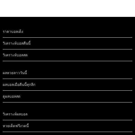
ราคาบอลเต็ง
วิเคราะห์บอลคืนนี้
วิเคราะห์บอลสด
ผลหวยลาววันนี้
ผลบอลเมื่อคืนนี้ทุกลีก
ดูผลบอลสด
วิเคราะห์ผลบอล
หวยเด็ดฟรีงวดนี้