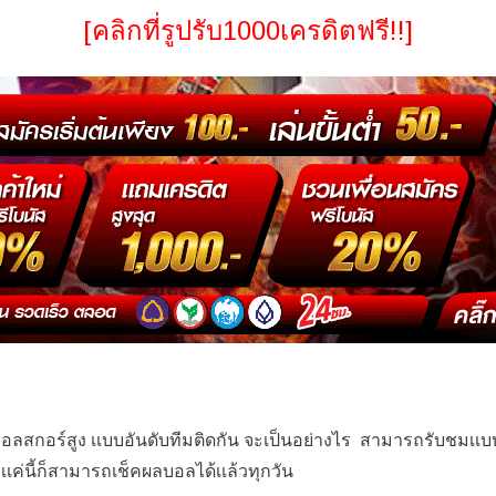
[คลิกที่รูปรับ1000เครดิตฟรี!!]
งบอลสกอร์สูง เเบบอันดับทีมติดกัน จะเป็นอย่างไร สามารถรับชม
 เเค่นี้ก็สามารถเช็คผลบอลได้เเล้วทุกวัน