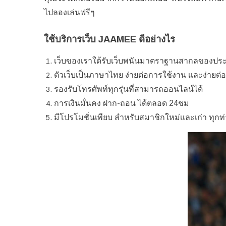
ไปลองเล่นฟรีๆ
ใช้บริการเว็บ JAAMEE ดีอย่างไร
เว็บของเราใด้รับเว็บพนันมาตราฐานสากลของปร
ตัวเว็บเป็นภาษาไทย ง่ายต่อการใช้งาน เเละง่าย
รองรับโทรศัพท์ทุกรุ่นที่สามารถออนไลน์ได้
การเงินมั่นคง ฝาก-ถอน ได้ตลอด 24ชม
มีโปรโมชั่นเพียบ สำหรับสมาชิกใหม่เเละเก่า ทุกท