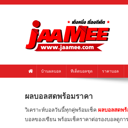
Skip to content
บ้านผลบอล
ทีเด็ดบอลชุด
ราคาบอล
ผลบอลสดพร้อมราคา
วิเคราะห์บอลวันนี้ทุกคู่พร้อมเช็ค
ผลบอลสดพร้
บอลของเซียน พร้อมเช็คราคาต่อรองบอลดูการ