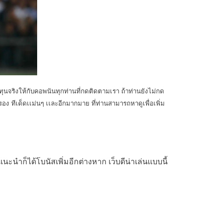
ุนจริงให้กับคอพนันทุกท่านที่กดติดตามเรา ถ้าท่านยังไม่กด
อง ทีเด็ดเเม่นๆ เเละอีกมากมาย ที่ท่านสามารถหาดูเพื่อเพิ่ม
นะนำก็ได้โบนัสเพิ่มอีกต่างหาก เว็บดีน่าเล่นเเบบนี้