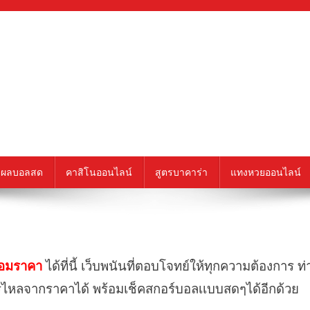
ผลบอลสด
คาสิโนออนไลน์
สูตรบาคาร่า
แทงหวยออนไลน์
อมราคา
ได้ที่นี้ เว็บพนันที่ตอบโจทย์ให้ทุกความต้องการ
ไหลจากราคาได้ พร้อมเช็คสกอร์บอลเเบบสดๆได้อีกด้วย