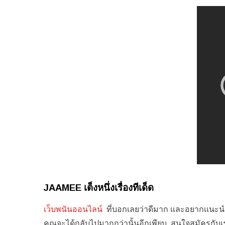
JAAMEE เต็งหนึ่งเรื่องทีเด็ด
เว็บพนันออนไลน์
ที่บอกเลยว่าดีมาก เเละอยากเเนะนำให
คุณจะได้กลับไปมากกว่านั้นอีกเพียบ สนใจสมัครกับเ