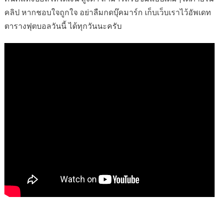
คลิป หากชอบใจถูกใจ อย่าลืมกดบุ๊คมาร์ก เก็บเว็บเราไว้อัพเดท
ตารางฟุตบอลวันนี้ ได้ทุกวันนะครับ