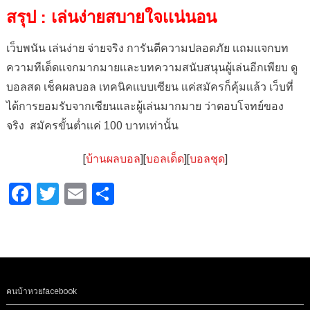
สรุป : เล่นง่ายสบายใจเเน่นอน
เว็บพนัน เล่นง่าย จ่ายจริง การันตีความปลอดภัย เเถมเเจกบท
ความทีเด็ดเเจกมากมายเเละบทความสนับสนุนผู้เล่นอีกเพียบ ดู
บอลสด เช็คผลบอล เทคนิคเเบบเซียน เเค่สมัครก็คุ้มเเล้ว เว็บที่
ได้การยอมรับจากเซียนเเละผู้เล่นมากมาย ว่าตอบโจทย์ของ
จริง สมัครขั้นต่ำเเค่ 100 บาทเท่านั้น
[
บ้านผลบอล
][
บอลเด็ด
][
บอลชุด
]
Facebook
Twitter
Email
Share
คนบ้าหวยfacebook