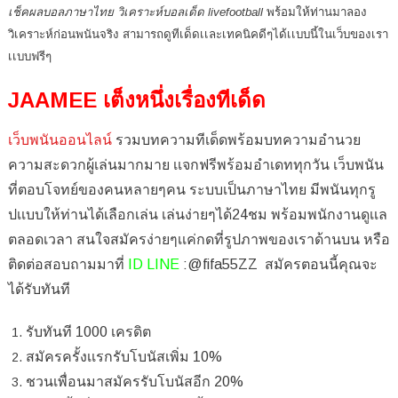
เช็คผลบอลภาษาไทย วิเคราะห์บอลเด็ด livefootball
พร้อมให้ท่านมาลอง
วิเคราะห์ก่อนพนันจริง สามารถดูทีเด็ดเเละเทคนิคดีๆได้เเบบนี้ในเว็บของเรา
เเบบฟรีๆ
JAAMEE เต็งหนึ่งเรื่องทีเด็ด
เว็บพนันออนไลน์
รวมบทความทีเด็ดพร้อมบทความอำนวย
ความสะดวกผู้เล่นมากมาย เเจกฟรีพร้อมอำเดททุกวัน เว็บพนัน
ที่ตอบโจทย์ของคนหลายๆคน ระบบเป็นภาษาไทย มีพนันทุกรู
ปเเบบให้ท่านได้เลือกเล่น เล่นง่ายๆได้24ชม พร้อมพนักงานดูเเล
ตลอดเวลา สนใจสมัครง่ายๆเเค่กดที่รูปภาพของเราด้านบน หรือ
ติดต่อสอบถามมาที่
ID LINE
:@fifa55ZZ สมัครตอนนี้คุณจะ
ได้รับทันที
รับทันที 1000 เครดิต
สมัครครั้งเเรกรับโบนัสเพิ่ม 10%
ชวนเพื่อนมาสมัครรับโบนัสอีก 20%