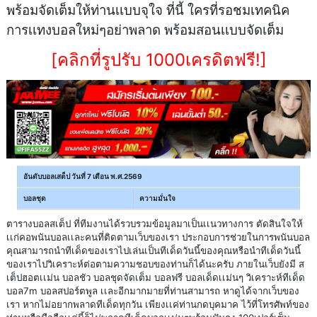
พร้อมจัดเต็มให้ท่านเเบบจุใจ ที่นี้ ใครที่รอชมเทคนิค
การเเทงบอลใหม่ๆอย่าพลาด พร้อมสอนเเบบจัดเต็ม
[คลิกที่รูปรับ 1000เครดิตฟรี!]
อันดับบอลเสต็ป วันที่ 7 เดือน พ.ศ.2569
บอลชุด
ความมั่นใจ
ตารางบอลสเต็ป ที่ทีมงานได้รวบรวมข้อมูลมาเป็นเเนวทางการ ตัดสินใจให้
เเก่คอพนันบอลเเละคนที่ติดตามเว็บของเรา ประกอบการช่วยในการพนันบอล
คุณสามารถนำทีเด็ดของเราไปเล่นเป็นทีเด็ดวันนี้ของคุณหรือนำทีเด็ดวันนี้
ของเราไปวิเคราะห์ต่อตามความชอบของท่านก็ได้นะครับ ภายในเว็บยังมี ส
เต็ปฮอตเเม่น บอลชัว บอลชุดจัดเต็ม บอลฟรี บอลเด็ดเเม่นๆ วิเคราะห์ทีเด็ด
บอล7m บอลสปอร์ตพูล เเละอีกมากมายที่ท่านสามารถ หาดูได้จากเว็บของ
เรา หากไม่อยากพลาดทีเด็ดทุกวัน เพียงเเค่ท่านกดบุคมาค ไว้ที่โทรศัพท์ของ