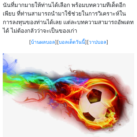
นันที่มากมายให้ท่านได้เลือก พร้อมบทความทีเด็ดอีก
เพียบ ที่ท่านสามารถนำมาใช้ช่วยในการวิเคราะห์ใน
การลงทุนของท่านได้เลย เเต่ละบทความสามารถอัพเดท
ได้ ไม่ต้องกลัวว่าจะเป็นของเก่า
[
บ้านผลบอล
][
บอลเด็ดวันนี้
][
วาปบอล
]