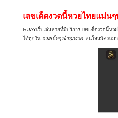
เลขเด็ดงวดนี้หวยไทยแม่นๆพ
RUAYเว็บเล่นหวยที่มีบริการ เลขเด็ดงวดนี้ห
ได้ทุกวัน
หวยเด็ดๆเข้าทุกงวด
สนใจสมัครสมาชิ