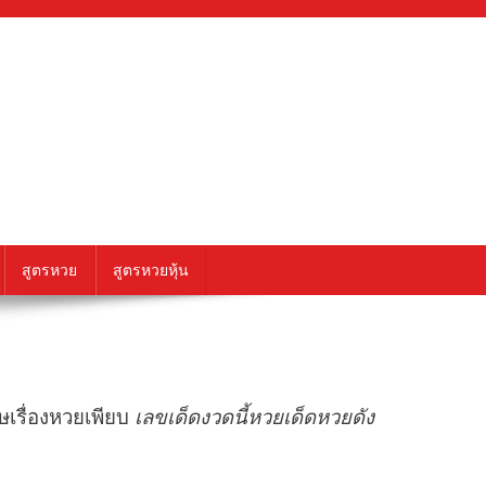
สูตรหวย
สูตรหวยหุ้น
เรื่องหวยเพียบ
เลขเด็ดงวดนี้หวยเด็ดหวยดัง