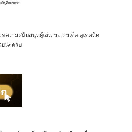
ละบทความสนับสนุนผู้เล่น
ขอเลขเด็ด ดูเทคนิค
รวยนะครับ