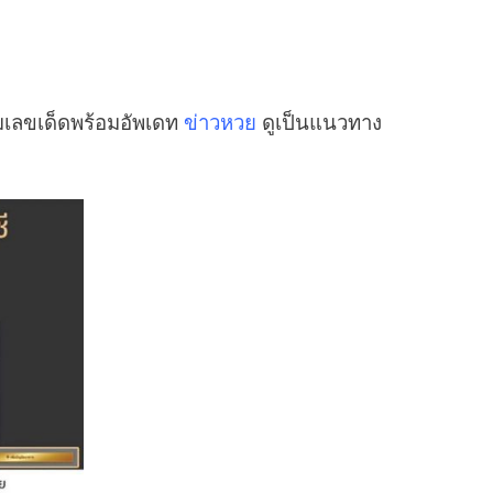
มเลขเด็ดพร้อมอัพเดท
ข่าวหวย
ดูเป็นแนวทาง