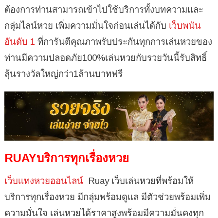
ต้องการท่านสามารถเข้าไปใช้บริการทั้งบทความเเละ
กลุ่มไลน์หวย เพิ่มความมั่นใจก่อนเล่นได้กับ
เว็บพนัน
อันดับ 1
ที่การันตีคุณภาพรับประกันทุกการเล่นหวยของ
ท่านมีความปลอดภัย100%เล่นหวยกับรวยวันนี้รับสิทธิ์
ลุ้นรางวัลใหญ่กว่า1ล้านบาทฟรี
RUAYบริการทุกเรื่องหวย
เว็บเเทงหวยออนไลน์
Ruay เว็บเล่นหวยที่พร้อมให้
บริการทุกเรื่องหวย มีกลุ่มพร้อมดูแล มีตัวช่วยพร้อมเพิ่ม
ความมั่นใจ เล่นหวยได้ราคาสูงพร้อมมีความมั่นคงทุก