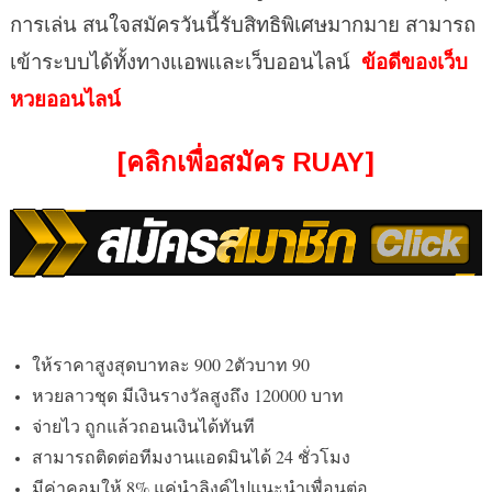
การเล่น สนใจสมัครวันนี้รับสิทธิพิเศษมากมาย สามารถ
ข้อดีของเว็บ
เข้าระบบได้ทั้งทางเเอพเเละเว็บออนไลน์
หวยออนไลน์
[คลิกเพื่อสมัคร RUAY]
ให้ราคาสูงสุดบาทละ 900 2ตัวบาท 90
หวยลาวชุด มีเงินรางวัลสูงถึง 120000 บาท
จ่ายไว ถูกแล้วถอนเงินได้ทันที
สามารถติดต่อทีมงานแอดมินได้ 24 ชั่วโมง
มีค่าคอมให้ 8% แค่นำลิงค์ไปแนะนำเพื่อนต่อ