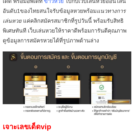
เด็ด พร้อมอัพเดท
ข่าวหวย
ไปกับเว็บเล่นหวยออนไลน์
อันดับ1ของไทยสนใจรับข้อมูลหวยพร้อม
แนวทางการ
เล่นหวย
แค่คลิกสมัครสมาชิกที่รูปวันนี้ พร้อมรับสิทธิ
พิเศษทันที เว็บเล่นหวยให้ราคาดีพร้อมการันตีคุณภาพ
ดูข้อมูลการสมัครหวยได้ที่รูปภาพด้านล่าง
เจาะเลขเด็ดvip