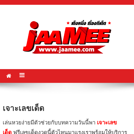
Skip to content
เจาะเลขเด็ด
เล่นหวยง่ายมีตัวช่วยกับบทความวันนี้พา
เจาะเลข
เด็ด
ฟรีเลขเด็ดงวดนี้ตัวไหนมาแรงเราพร้อมให้บริการ