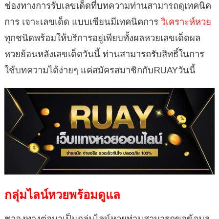
ช่องทางการรับเลขเด็ดที่บทความท่านสามารถดูเทคนิค
การ เจาะเลขเด็ด แบบเซียนมีเทคนิคการ
วิเคราะห์หวย
ทุกชนิดพร้อมให้บริการอยู่เพียบทั้งผลหวยเลขเด็ดผล
หวยย้อนหลังเลขเด็ดวันนี้ ท่านสามารถรับสิทธิ์ในการ
ใช้บทความได้ง่ายๆ แค่สมัครสมาชิกกับRUAYวันนี้
กลุ่มไลน์หวยพร้อมดูแล
ชาองทางต่อมาเป็นกลุ่มไลน์หวยท่านสามารถขอข้อมูล