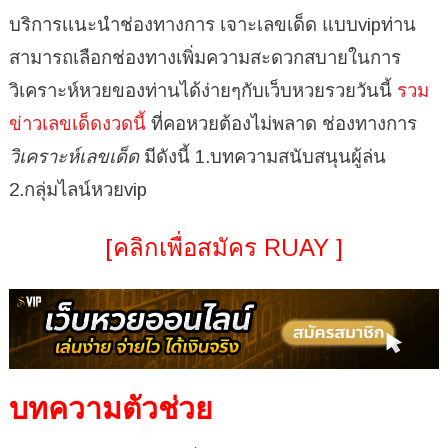
บริการเเนะนำช่องทางการ เจาะเลขเด็ด แบบvipท่าน
สามารถเลือกช่องทางเพิ่มความสะดวกสบายในการ
วิเคราะห์หวยของท่านได้ง่ายๆกับเว็บหวยรวยวันนี้
รวม
ข่าวเลขเด็ดงวดนี้
ที่คอหวยต้องไม่พลาด ช่องทางการ
วิเคราะห์เลขเด็ด
มีดังนี้ 1.บทความสนับสนุนผู้ล่น
2.กลุ่มไลน์หวยvip
[คลิกเพื่อสมัคร RUAY ]
บทความตัวช่วย