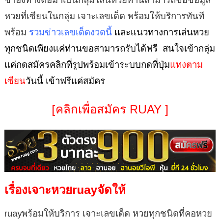
หวยที่เซียนในกลุ่ม เจาะเลขเด็ด พร้อมให้บริการทันที
พร้อม
รวมข่าวเลขเด็ดงวดนี้
เเละเเนวทางการเล่นหวย
ทุกชนิดเพียงเเค่ท่านขอสามารถรับได้ฟรี สนใจเข้ากลุ่ม
แค่กดสมัครคลิกที่รูปพร้อมเข้าระบบกดที่ปุ่ม
แทงตาม
เซียน
วันนี้ เข้าฟรีเเค่สมัคร
[คลิกเพื่อสมัคร RUAY ]
เรื่องเจาะหวยruayจัดให้
ruayพร้อมให้บริการ เจาะเลขเด็ด หวยทุกชนิดที่คอหวย