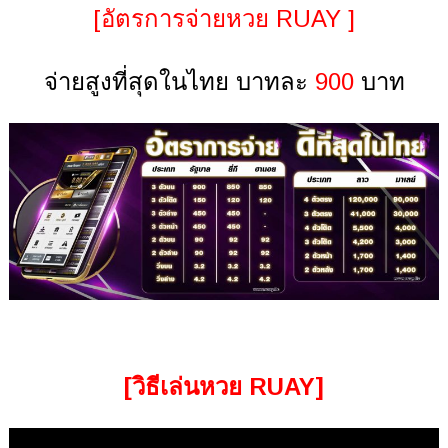
[อัตรการจ่ายหวย RUAY ]
จ่ายสูงที่สุดในไทย บาทละ
900
บาท
[วิธีเล่นหวย RUAY]