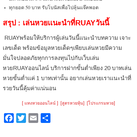
ทุกยอด 50 บาท รับโบนัสเพื่อไปลุ้นแจ๊คพอต
สรุป : เล่นหวยเเนะนำที่RUAYวันนี้
RUAYพร้อมให้บริการผู้เล่นวันนี้เเนะนำบทความ เจาะ
เลขเด็ด พร้อมข้อมูลหวยเด็ดๆเพียบเล่นหวยมีความ
มั่นใจปลอดภัยทุกการลงทุนไปกับเว็บเล่น
หวยRUAYออนไลน์ บริการฝากขั้นต่ำเพียง 20 บาทเล่น
หวยขั้นต่ำเเค่ 1 บาทเท่านั้น อยากเล่นหวยเราเเนะนำที่
รวยวันนี้คุ้มค่าเเน่นอน
[ แทงหวยออนไลน์ ]
[สูตรหวยหุ้น]
[โปรแกรมหวย]
Facebook
Twitter
Email
Share