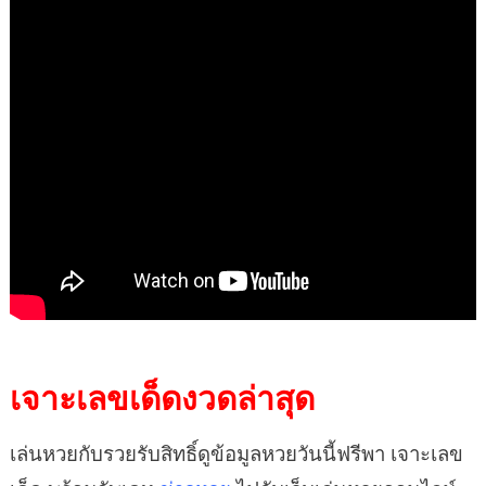
เจาะเลขเด็ดงวดล่าสุด
เล่นหวยกับรวยรับสิทธิ์ดูข้อมูลหวยวันนี้ฟรีพา เจาะเลข