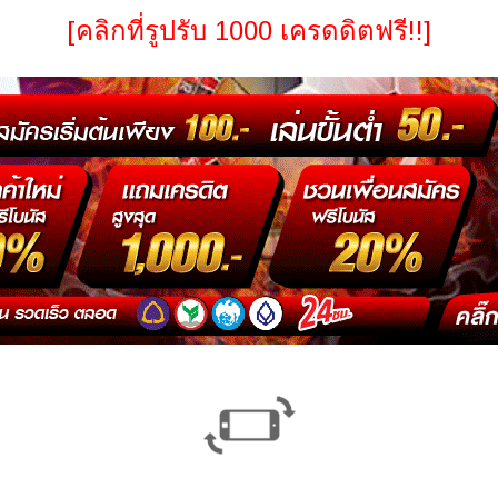
[คลิกที่รูปรับ 1000 เครดดิตฟรี!!]