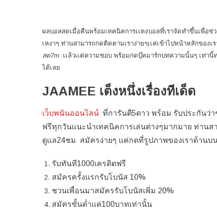
ผลบอลสดเมื่อคืนพร้อมเทคนิคการเเทงบอลที่เราจัดทำขึ้นเพื่อช่ว
เหงาๆ ท่านสามารถกดติดตามเราง่ายๆเเค่เข้าไปหน้าหลักของเราเ
สด7m
เเล้วเเต่ความชอบ พร้อมกดบุ๊คมาร์กบทความนั้นๆ เท่านี
ได้เลย
JAAMEE เต็งหนึ่งเรื่องทีเด็ด
เว็บพนันออนไลน์
ที่การันตี5ดาว พร้อม รับประกันว่
ฟรีทุกวันเเนะนำเทคนิคการเล่นต่างๆมากมาย ท่านสา
ดูเเล24ชม สมัครง่ายๆ เเค่กดที่รูปภาพของเราด้านบ
รับทันที1000เครดิตฟรี
สมัครครั้งเเรกรับโบนัส 10%
ชวนเพื่อนมาสมัครรับโบนัสเพิ่ม 20%
สมัครขั้นต่ำเเค่100บาทเท่านั้น