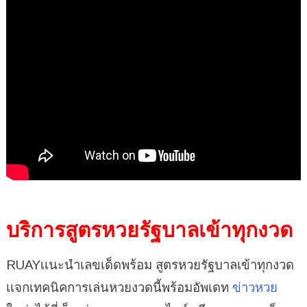
บริการสูตรหวยรัฐบาลเข้าทุกงวด
RUAYเเนะนำเลขเด็ดพร้อม สูตรหวยรัฐบาลเข้าทุกงวด
เเจกเทคนิคการเล่นหวยงวดนี้พร้อมอัพเดท
ข่าวหวย