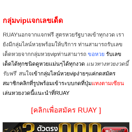
กลุ่มvipเเจกเลขเด็ด
RUAYนอกจากเเจกฟรี สูตรหวยรัฐบาลเข้าทุกงวด เรา
ยังมีกลุ่มไลน์หวยพร้อมให้บริการ ท่านสามารถรับเลข
เด็ดหวยจากกลุ่มหวยvipท่านสามารถ
ขอหวย
รับเลข
เด็ดได้ทุกชนิดดูหวยเเม่นๆได้ทุกงวด
เเนวทางหวยงวดนี้
รับฟรี
สนใจ
เข้ากลุ่มไลน์หวยvipง่ายๆเเค่กดสมัคร
สมาชิกคลิกที่รูปพร้อมเข้าระบบกดที่ปุ่ม
แทงตามเซียน
เล่นหวยงวดนี้เเนะนำที่RUAY
[คลิกเพื่อสมัคร RUAY ]