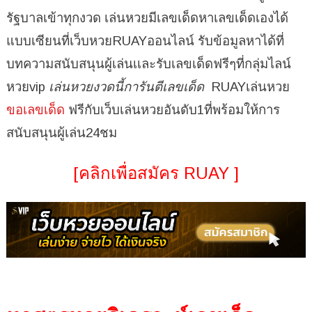
รัฐบาลเข้าทุกงวด เล่นหวยมีเลขเด็ดหาเลขเด็ดเองได้
แบบเซียนที่เว็บหวยRUAYออนไลน์ รับข้อมูลหาได้ที่
บทความสนับสนุนผู้เล่นเเละรับเลขเด็ดฟรีๆที่กลุ่มไลน์
หวยvip
เล่นหวยงวดนี้การันตีเลขเด็ด
RUAYเล่นหวย
ขอเลขเด็ด
ฟรีกับเว็บเล่นหวยอันดับ1ที่พร้อมให้การ
สนับสนุนผู้เล่น24ชม
[คลิกเพื่อสมัคร RUAY ]