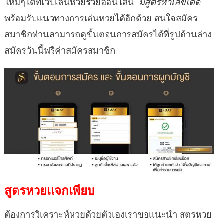
ใหม่ๆได้ที่เว็บเล่นหวยรวยออนไลน์
มีสูตรหาเลขเด็ด
พร้อมรับ
เเนวทางการเล่นหวยได้อีกด้วย สนใจสมัคร
สมาชิกท่านสามารถดูขั้นตอนการสมัครได้ที่รูปด้านล่าง
สมัครวันนี้ฟรีค่าสมัครสมาชิก
สูตรหวยเเจกเพียบ
ต้องการวิเคราะห์หวยด้วยตัวเองเราขอเเนะนำ สูตรหวย