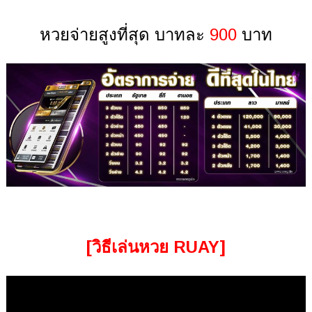
หวยจ่ายสูงที่สุด บาทละ
900
บาท
[วิธีเล่นหวย RUAY]