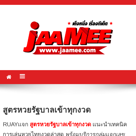
Skip to content
สูตรหวยรัฐบาลเข้าทุกงวด
RUAYเเจก
สูตรหวยรัฐบาลเข้าทุกงวด
เเนะนำเทคนิค
การเล่นหวยไทยงวดล่าสุด
พร้อมบริการกลุ่มเเจกเลข