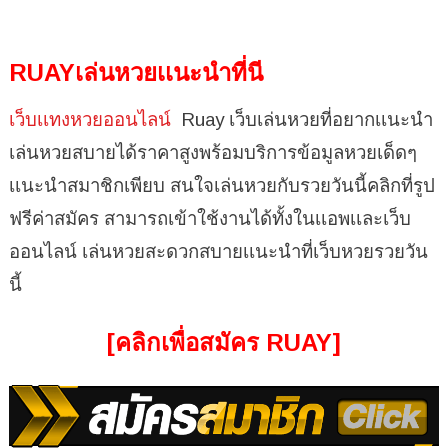
RUAYเล่นหวยเเนะนำที่นี
เว็บเเทงหวยออนไลน์
Ruay เว็บเล่นหวยที่อยากเเนะนำ
เล่นหวยสบายได้ราคาสูงพร้อมบริการข้อมูลหวยเด็ดๆ
เเนะนำสมาชิกเพียบ สนใจเล่นหวยกับรวยวันนี้คลิกที่รูป
ฟรีค่าสมัคร สามารถเข้าใช้งานได้ทั้งในเเอพเเละเว็บ
ออนไลน์ เล่นหวยสะดวกสบายเเนะนำที่เว็บหวยรวยวัน
นี้
[คลิกเพื่อสมัคร RUAY]