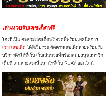
เล่นหวยรับเลขเด็ดฟรี
ใครที่เป็น คอหวยเลขเด็ดฟรี งวดนี้พร้อมเทคนิคการ
เจาะเลขเด็ด
ได้ที่เว็บรวย ติดตามเลขเด็ดหวยพร้อมรับ
บริการดีๆได้ที่เว็บ เว็บเล่นหวยที่พร้อมสนับสนุนสมาชิก
เต็มที่ เล่นหวยงวดนี้แนะนำที่เว็บ
RUAY ออนไลน์