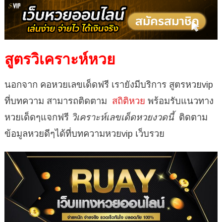
สูตรวิเคราะห์หวย
นอกจาก คอหวยเลขเด็ดฟรี
เรายังมีบริการ สูตรหวยvip
ที่บทความ สามารถติดตาม
สถิติหวย
พร้อมรับแนวทาง
หวยเด็ดๆแจกฟรี
วิเคราะห์เลขเด็ดหวยงวดนี้
ติดตาม
ข้อมูลหวยดีๆได้ที่บทความหวยvip เว็บรวย