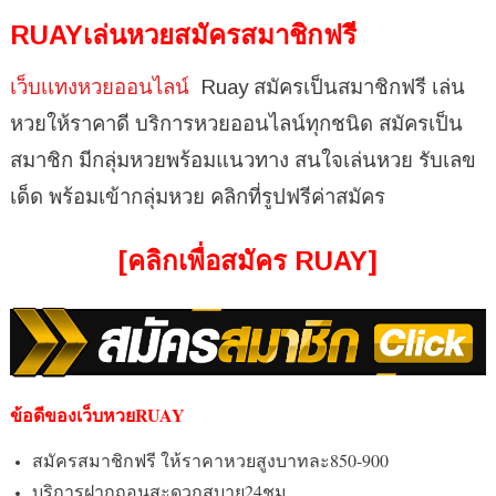
RUAYเล่นหวยสมัครสมาชิกฟรี
เว็บเเทงหวยออนไลน์
Ruay สมัครเป็นสมาชิกฟรี เล่น
หวย
ให้ราคาดี บริการหวยออนไลน์ทุกชนิด สมัครเป็น
สมาชิก มีกลุ่มหวยพร้อมแนวทาง สนใจเล่นหวย รับเลข
เด็ด พร้อมเข้ากลุ่มหวย คลิกที่รูปฟรีค่าสมัคร
[คลิกเพื่อสมัคร RUAY]
ข้อดีของเว็บหวยRUAY
สมัครสมาชิกฟรี ให้ราคาหวยสูงบาทละ850-900
บริการฝากถอนสะดวกสบาย24ชม