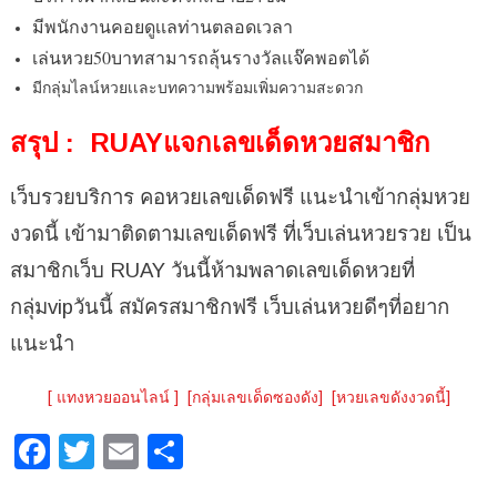
มีพนักงานคอยดูเเลท่านตลอดเวลา
เล่นหวย50บาทสามารถลุ้นรางวัลเเจ๊คพอตได้
มีกลุ่มไลน์หวยเเละบทความพร้อมเพิ่มความสะดวก
สรุป : RUAYแจกเลขเด็ดหวยสมาชิก
เว็บรวยบริการ คอหวยเลขเด็ดฟรี แนะนำเข้ากลุ่มหวย
งวดนี้ เข้ามาติดตามเลขเด็ดฟรี ที่เว็บเล่นหวยรวย เป็น
สมาชิกเว็บ RUAY วันนี้ห้ามพลาดเลขเด็ดหวยที่
กลุ่มvipวันนี้ สมัครสมาชิกฟรี เว็บเล่นหวยดีๆที่อยาก
แนะนำ
[ แทงหวยออนไลน์ ]
[กลุ่มเลขเด็ดซองดัง]
[หวยเลขดังงวดนี้]
Facebook
Twitter
Email
Share