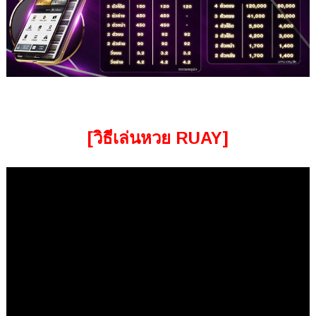
[วิธีเล่นหวย RUAY]