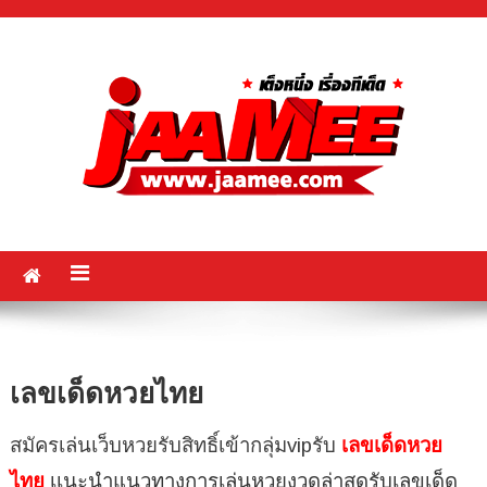
Skip to content
เลขเด็ดหวยไทย
สมัครเล่นเว็บหวยรับสิทธิ์เข้ากลุ่มvipรับ
เลขเด็ดหวย
ไทย
เเนะนำแนวทางการเล่นหวยงวดล่าสุดรับเลขเด็ด