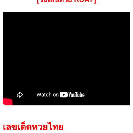
เลขเด็ดหวยไทย