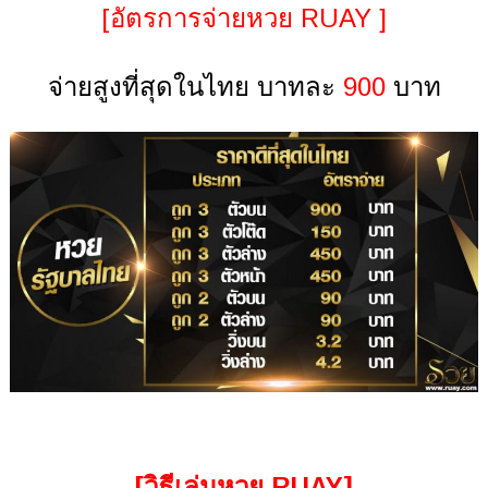
[อัตรการจ่ายหวย RUAY ]
จ่ายสูงที่สุดในไทย บาทละ
900
บาท
[วิธีเล่นหวย RUAY]