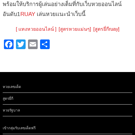
พร้อมให้บริการผู้เล่นอย่างเต็มที่กับเว็บหวยออนไลน์
อันดับ1
RUAY
เล่นหวยเเนะนำเว็บนี้
[ แทงหวยออนไลน์ ]
[สูตรหวยแม่นๆ]
[สูตรยี่กีruay]
Facebook
Twitter
Email
Share
หวยเลขเด็ด
สูตรยี่กี
หวยรัฐบาล
เข้ากลุ่มรับเลขเด็ดฟรี