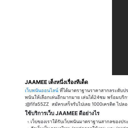
JAAMEE เต็งหนึ่งเรื่องทีเด็ด
เว็บพนันออนไลน์
ที่ได้มาตราฐานราคาสากลระดับประเ
พนันให้เลือกเล่นอีกมากมาย เล่นได้24ชม พร้อมบริก
:@fifa55ZZ สมัครเสร็จรับไปเลย 1000เครดิต ไปลอ
ใช้บริการเว็บ JAAMEE ดีอย่างไร
เว็บของเราใด้รับเว็บพนันมาตราฐานสากลของปร