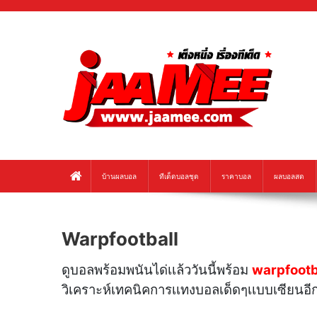
Skip to content
บ้านผลบอล
ทีเด็ดบอลชุด
ราคาบอล
ผลบอลสด
Warpfootball
ดูบอลพร้อมพนันได่เเล้ววันนี้พร้อม
warpfootb
วิเคราะห์เทคนิคการเเทงบอลเด็ดๆเเบบเซียนอีกเ