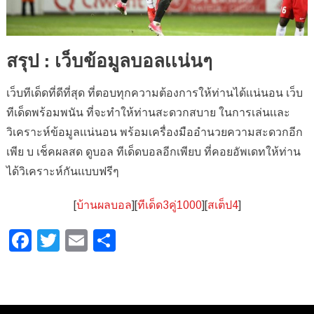
สรุป : เว็บข้อมูลบอลเเน่นๆ
เว็บทีเด็ดที่ดีที่สุด ที่ตอบทุกความต้องการให้ท่านได้เเน่นอน เว็บ
ทีเด็ดพร้อมพนัน ที่จะทำให้ท่านสะดวกสบาย ในการเล่นเเละ
วิเคราะห์ข้อมูลเเน่นอน พร้อมเครื่องมืออำนวยความสะดวกอีก
เพีย บ เช็คผลสด ดูบอล ทีเด็ดบอลอีกเพียบ ที่คอยอัพเดทให้ท่าน
ได้วิเคราะห์กันเเบบฟรีๆ
[
บ้านผลบอล
][
ทีเด็ด3คู่1000
][
สเต็ป4
]
Facebook
Twitter
Email
Share