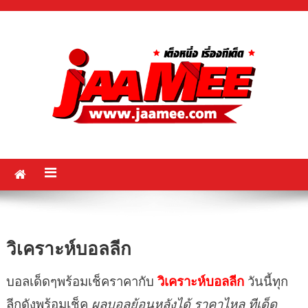
Skip to content
วิเคราะห์บอลลีก
บอลเด็ดๆพร้อมเช็คราคากับ
วิเคราะห์บอลลีก
วันนี้ทุก
ลีกดังพร้อมเช็ค
ผลบอลย้อนหลังได้ ราคาไหล ทีเด็ด