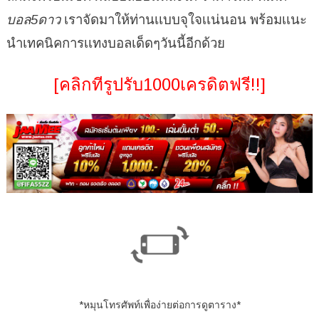
บอล5ดาว
เราจัดมาให้ท่านเเบบจุใจเเน่นอน พร้อมเเนะ
นำเทคนิคการเเทงบอลเด็ดๆวันนี้อีกด้วย
[คลิกทีรูปรับ1000เครดิตฟรี!!]
*หมุนโทรศัพท์เพื่อง่ายต่อการดูตาราง*