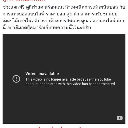
ช่วงเเจกฟรี ดูกีฬาสด พร้อมเเนะนำเทคนิคการเล่นพนันบอล กับ
การเเทงบอลเเบบไลฟ์ ราคาบอล สูง-ต่ำ สามารถรับชมเเบบ
เต็มๆได้ภายในคลิป หากต้องการอัพเดท ดูบอลสดออนไลน์ แบบ
นี้ อย่าลืมกดบุ๊คมาร์กเก็บบทความนี้ไว้นะครับ