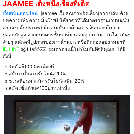
JAAMEE เต็งหนึ่งเรื่องทีเด็ด
เว็บพนันออนไลน์
jaamee เว็บคุณภาพจัดเต็มทุกการเล่น ด้วย
บทความเพิ่มความมั่นใจฟรี ให้ราคาที่ได้มาตราฐานเว็บพนนัน
สากลระดับประเทศ มีความมั่นคงด้านการเงิน เเละมีความ
ปลอดภัยสูง จากธนาคารชั้นนำที่มาคอยดูเเลท่าน สนใจ สมัคร
ง่ายๆ เเค่กดที่รูปภาพของเราด้านบน หรือติดต่อสอบถามมาที่
ID LINE
:@fifa55ZZ สมัครตอนนี้โปรโมชั่นดีๆที่คุณจะได้มี
ดังนี้
รับทันที1000เครดิตฟรี
สมัครครั้งเเรกรับโบนัส 10%
ชวนเพื่อนมาสมัครรับโบนัสเพิ่ม 20%
สมัครขั้นต่ำเเค่100บาทเท่านั้น