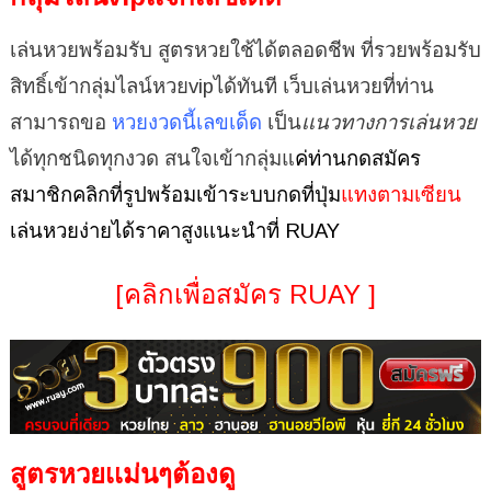
เล่นหวยพร้อมรับ สูตรหวยใช้ได้ตลอดชีพ ที่รวยพร้อมรับ
สิทธิ์เข้ากลุ่มไลน์หวยvipได้ทันที เว็บเล่นหวยที่ท่าน
สามารถขอ
หวยงวดนี้เลขเด็ด
เป็น
เเนวทางการเล่นหวย
ได้ทุกชนิดทุกงวด สนใจเข้ากลุ่มแ
ค่ท่านกดสมัคร
สมาชิกคลิกที่รูปพร้อมเข้าระบบกดที่ปุ่ม
แทงตามเซียน
เล่นหวยง่ายได้ราคาสูงเเนะนำที่ RUAY
[คลิกเพื่อสมัคร RUAY ]
สูตรหวยเเม่นๆต้องดู