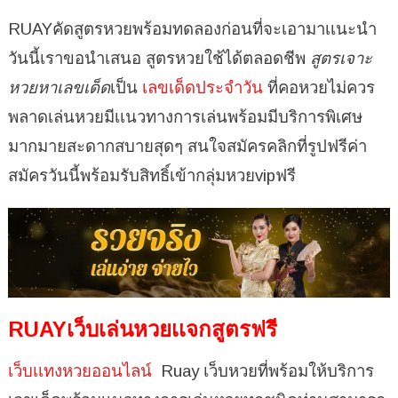
RUAYคัดสูตรหวยพร้อมทดลองก่อนที่จะเอามาเเนะนำ
วันนี้เราขอนำเสนอ สูตรหวยใช้ได้ตลอดชีพ
สูตรเจาะ
หวยหาเลขเด็ด
เป็น
เลขเด็ดประจำวัน
ที่คอหวยไม่ควร
พลาดเล่นหวยมีเเนวทางการเล่นพร้อมมีบริการพิเศษ
มากมายสะดากสบายสุดๆ สนใจสมัครคลิกที่รูปฟรีค่า
สมัครวันนี้พร้อมรับสิทธิ์เข้ากลุ่มหวยvipฟรี
RUAYเว็บเล่นหวยเเจกสูตรฟรี
เว็บเเทงหวยออนไลน์
Ruay เว็บหวยที่พร้อมให้บริการ