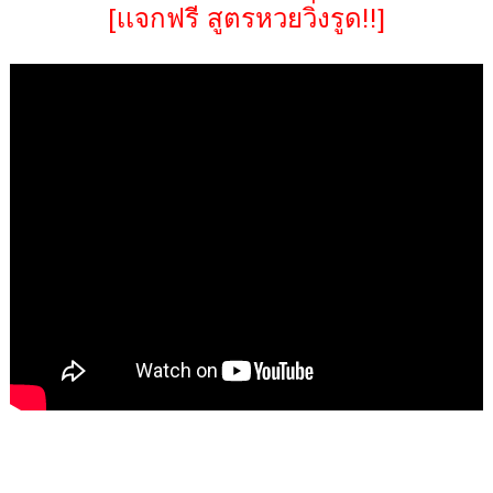
[เเจกฟรี สูตรหวยวิ่งรูด!!]