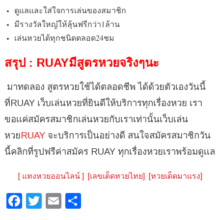
ดูเเลเเละใส่ใจการเล่นของสมาชิก
มีรางวัลใหญ๋ให้ลุ้นฟรีกว่า1ล้าน
เล่นหวยได้ทุกชนิดตลอด24ชม
สรุป : RUAYมีสูตรหวยจริงๆนะ
มาทดลอง สูตรหวยใช้ได้ตลอดชีพ ได้ด้วยตัวเองวันนี้
ที่RUAY เว็บเล่นหวยที่ยินดีให้บริการทุกเรื่องหวย เรา
ขอเเค่สมัครสมาชิกเล่นหวยกับเราเท่านั้นเว็บเล่น
หวย
RUAY
จะบริการเป็นอย่างดี สนใจสมัครสมาชิกวัน
นี้คลิกที่รูปฟรีค่าสมัคร RUAY ทุกเรื่องหวยเราพร้อมดูเเล
[ แทงหวยออนไลน์ ]
[เลขเด็ดหวยไทย]
[หวยเด็ดมาเเรง]
Facebook
Twitter
Email
Share