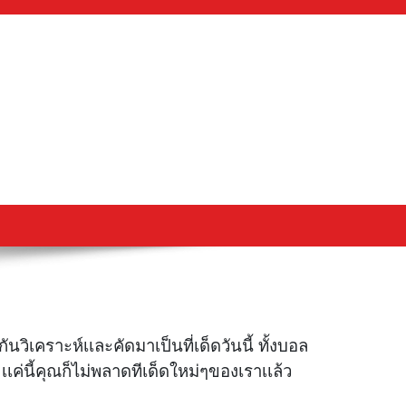
วิเคราะห์เเละคัดมาเป็นที่เด็ดวันนี้ ทั้งบอล
เค่นี้คุณก็ไม่พลาดทีเด็ดใหม่ๆของเราเเล้ว