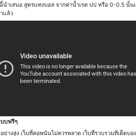
นี้นำเสนอ สูตรเเทงบอล จากค่าน้ำเรต ปป หรือ 0-0.5 นั้
าเเล้ว
เบบฟรีๆ
มอย่างสูง เว็บที่คอพนันไม่ควรพลาด เว็บที่รวบรวมทีเด็ดบอ