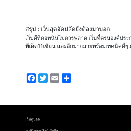
สรุป : เว็บสุดจัดปลัดยังต้องมาบอก
เว็บดีที่คอพนันไม่ควรพลาด เว็บที่ครบองค์ประกอ
ทีเด็ด11เซียน เเละอีกมากมายพร้อมเทคนิคดีๆ
Facebook
Twitter
Email
Share
เว็บดูบอล
คาสิโนออนไลน์ มือถือ