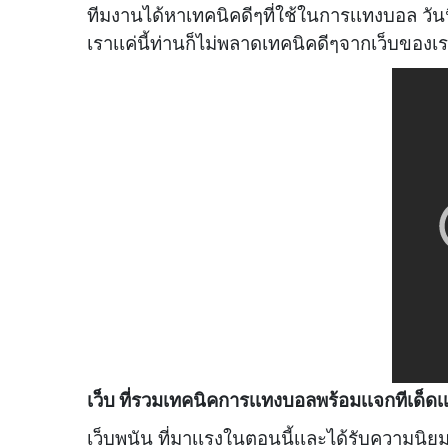
ทีมงานได้หาเทคนิคดีๆที่ใช้ในการเเทงบอล วัน
เราเเค่นี้ท่านก็ไม่พลาดเทคนิคดีๆจากเว็บของเร
เว็บ ที่รวมเทคนิคการเเทงบอลพร้อมเเจกทีเด็ดเ
เว็บพนัน ที่มาเเรงในตอนนี้เเละได้รับความนิย