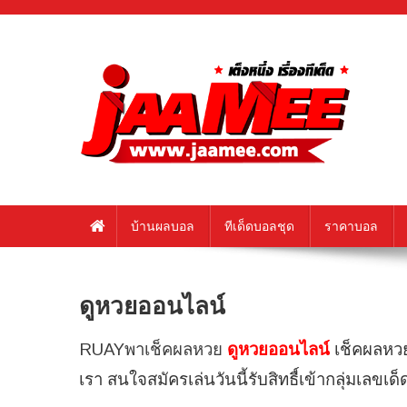
Skip to content
บ้านผลบอล
ทีเด็ดบอลชุด
ราคาบอล
ดูหวยออนไลน์
RUAYพาเช็คผลหวย
ดูหวยออนไลน์
เช็คผลห
เรา สนใจสมัครเล่นวันนี้รับสิทธื์เข้ากลุ่มเลขเด