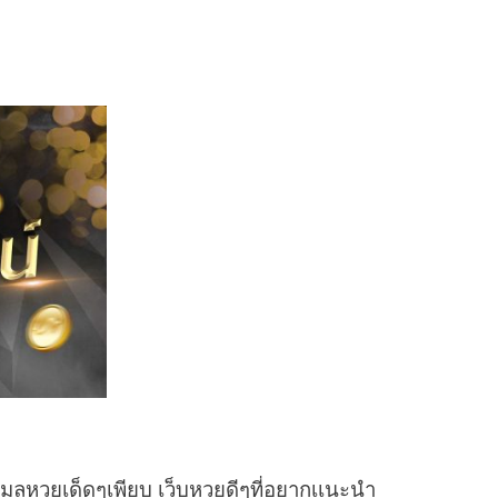
ข้อมูลหวยเด็ดๆเพียบ เว็บหวยดีๆที่อยากเเนะนำ