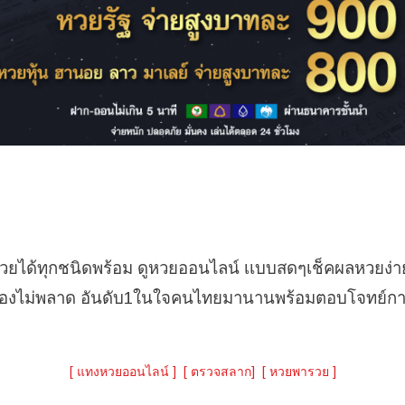
้ทุกชนิดพร้อม ดูหวยออนไลน์ เเบบสดๆเช็คผลหวยง่ายมาก
วยต้องไม่พลาด อันดับ1ในใจคนไทยมานานพร้อม
ตอบโจทย์การ
[ แทงหวยออนไลน์ ]
[ ตรวจสลาก]
[ หวยพารวย ]