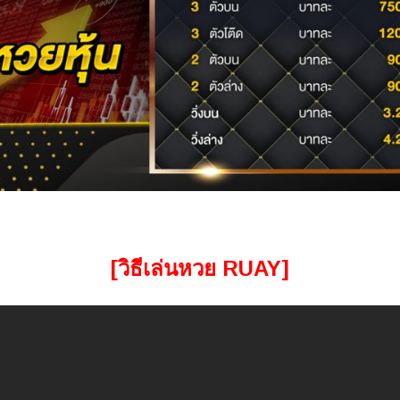
[วิธีเล่นหวย RUAY]