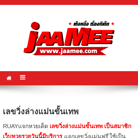
Skip to content
เลขวิ่งล่างแม่นขั้นเทพ
RUAYเเจกหวยเด็ด
เลขวิ่งล่างแม่นขั้นเทพ
เป็นสมาชิก
เว็บหวยรวยวันนี้มีบริการ
แจกเลขวิ่งเเม่นฟรี
ใช้เป็น