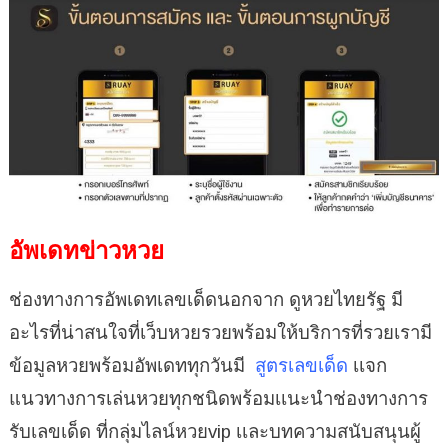
อัพเดทข่าวหวย
ช่องทางการอัพเดทเลขเด็ดนอกจาก ดูหวยไทยรัฐ มี
อะไรที่น่าสนใจที่เว็บหวยรวยพร้อมให้บริการที่รวยเรามี
ข้อมูลหวยพร้อมอัพเดททุกวันมี
สูตรเลขเด็ด
เเจก
แนวทางการเล่นหวยทุกชนิดพร้อมเเนะนำช่องทางการ
รับเลขเด็ด ที่กลุ่มไลน์หวยvip เเละบทความสนับสนุนผู้