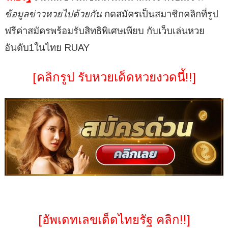
ข้อมูลข่าวหวยไปด้วยกัน
กดสมัครเป็นสมาชิกคลิกที่รูป
ฟรีค่าสมัครพร้อมรับสิทธิพิเศษเพียบ กับเว็บเล่นหวย
อันดับ1ในไทย RUAY
[คลิกรูป รับหวยเด็ดหวยงวดนี้!!]
[อัพเดทเลขเด็ดไทยรัฐ คลิก!!]