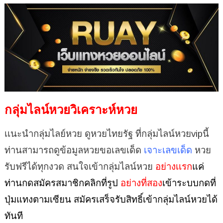
กลุ่มไลน์หวยวิเคราะห์หวย
เเนะนำกลุ่มไลย์หวย
ดูหวยไทยรัฐ ที่กลุ่มไลน์หวยvipนี้
ท่านสามารถดูข้อมูลหวยขอเลขเด็ด
เจาะเลขเด็ด
หวย
รับฟรีได้ทุกงวด สนใจเข้ากลุ่มไลน์หวย
อย่างเเรก
แค่
ท่านกดสมัครสมาชิกคลิกที่รูป
อย่างที่สอง
เข้าระบบกดที่
ปุ่มแทงตามเซียน สมัครเสร็จรับสิทธิ์เข้ากลุ่มไลน์หวยได้
ทันที