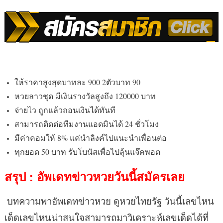
ให้ราคาสูงสุดบาทละ 900 2ตัวบาท 90
หวยลาวชุด มีเงินรางวัลสูงถึง 120000 บาท
จ่ายไว ถูกแล้วถอนเงินได้ทันที
สามารถติดต่อทีมงานแอดมินได้ 24 ชั่วโมง
มีค่าคอมให้ 8% แค่นำลิงค์ไปแนะนำเพื่อนต่อ
ทุกยอด 50 บาท รับโบนัสเพื่อไปลุ้นแจ๊คพอต
สรุป : อัพเดทข่าวหวยวันนี้สมัครเลย
บทความพาอัพเดทข่าวหวย ดูหวยไทยรัฐ วันนี้เลขไหน
เด็ดเลขไหนน่าสนใจสามารถมาวิเคราะห์เลขเด็ดได้ที่