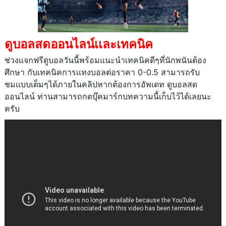
ดูบอลสดออนไลน์เเละเทคนิค
ช่วงเเจกฟรีดูบอลวันนี้พร้อมเเนะนำเทคนิคดีๆที่นักพนันต้อง
ศึกษา กับเทคนิคการเเทงบอลต่อราคา 0-0.5 สามารถรับ
ชมเเบบเต็มๆได้ภายในคลิปหากต้องการอัพเดท ดูบอลสด
ออนไลน์ ท่านสามารถกดบุ๊คมาร์กบทความนี้เก็บไว้ได้เลยนะ
ครับ