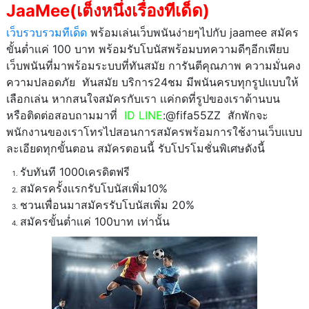
JaaMee(เต็งหนึ่งเรื่องทีเด็ด)
เว็บรวบรวมทีเด็ด
พร้อมเล่นเว็บพนันง่ายๆไปกับ jaamee สมัคร
ขั้นต่ำเเค่ 100 บาท พร้อมรับโบนัสพร้อมบทความดีๆอีกเพียบ
เว็บพนันที่มาพร้อมระบบที่ทันสมัย การันตีคุณภาพ ความมั่นคง
ความปลอดภัย ทันสมัย บริการ24ชม มีพนันครบทุกรูปเเบบให้
เลือกเล่น หากสนใจสมัครกับเรา เเค่กดที่รูปของเราด้านบน
หรือติดต่อสอบถามมาที่
ID LINE
:@fifa55ZZ สักพักจะ
พนักงานของเราโทรไปสอนการสมัครพร้อมการใช้งานเว็บเเบบ
ละเอียดทุกขั้นตอน สมัครตอนนี้ รับโปรโมชั่นพิเศษดังนี้
รับทันที 1000เครดิตฟรี
สมัครครั้งเเรกรับโบนัสเพิ่ม10%
ชวนเพื่อนมาสมัครรับโบนัสเพิ่ม 20%
สมัครขั้นต่ำเเค่ 100บาท เท่านั้น