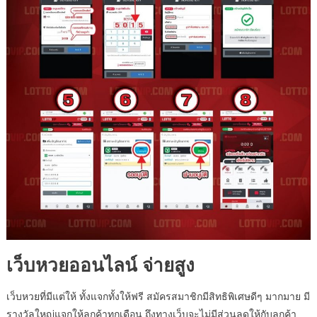
เว็บหวยออนไลน์ จ่ายสูง
เว็บหวยที่มีแต่ให้ ทั้งแจกทั้งให้ฟรี สมัครสมาชิกมีสิทธิพิเศษดีๆ มากมาย มี
รางวัลใหญ่แจกให้ลูกค้าทุกเดือน ถึงทางเว็บจะไม่มีส่วนลดให้กับลูกค้า