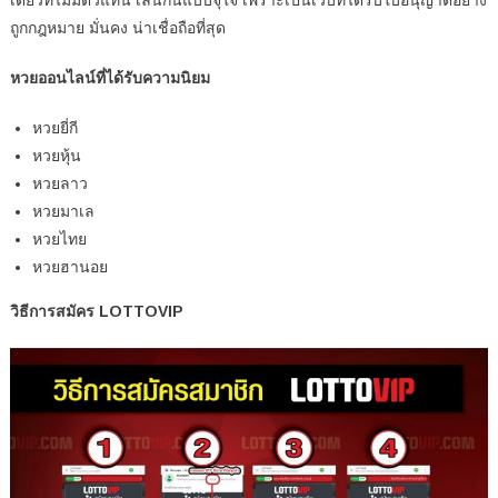
ถูกกฎหมาย มั่นคง น่าเชื่อถือที่สุด
หวยออนไลน์ที่ได้รับความนิยม
หวยยี่กี
หวยหุ้น
หวยลาว
หวยมาเล
หวยไทย
หวยฮานอย
วิธีการสมัคร LOTTOVIP