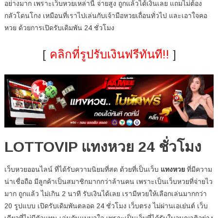
อย่างมาก เพราะเว็บหวยเหล่านี้ จ่ายสูง ถูกแล้วได้เงินเลย แถมไม่ต้อง
กลัวโดนโกง เหมือนที่เราไปเล่นกับเจ้ามือหวยเถื่อนทั่วไป และเอาใจคอ
หวย ด้วยการเปิดรับเดิมพัน 24 ชั่วโมง
[
คลิกที่รูปรับเงินฟรีทันที!!
]
LOTTOVIP แทงหวย 24 ชั่วโมง
เว็บหวยออนไลน์ ที่ได้รับความนิยมที่สด ด้วยที่เป็นเว็บ
แทงหวย
ที่มีความ
น่าเชื่อถือ มีลูกค้าเป็นสมาชิกมากกว่าล้านคน เพราะเป็นเว็บหวยที่จ่ายไว
มาก ถูกแล้ว ไม่เกิน 2 นาที รับเงินได้เลย เรามีหวยให้เลือกเล่นมากกว่า
20 รูปแบบ เปิดรับเดิมพันตลอด 24 ชั่วโมง เว็บตรง ไม่ผ่านเอเย่นต์ เว็บ
เดียวที่ไม่มีตัวแทน เล่นกันแบบจุใจ เพราะเป็นเว็บที่ได้รับใบอนุญาติอย่าง