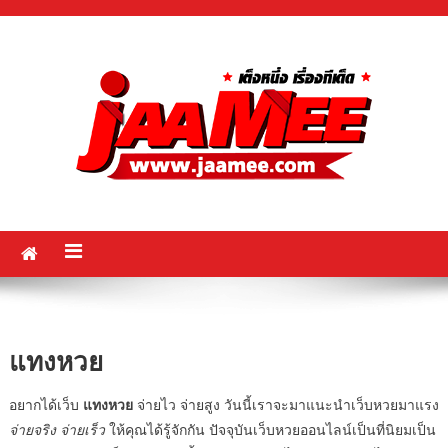
Skip to content
แทงหวย
อยากได้เว็บ
แทงหวย
จ่ายไว จ่ายสูง วันนี้เราจะมาแนะนำเว็บหวยมาแรง
จ่ายจริง จ่ายเร็ว
ให้คุณได้รู้จักกัน ปัจจุบันเว็บหวยออนไลน์เป็นที่นิยมเป็น