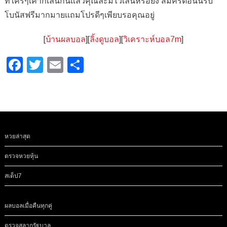
ที่ใครๆเค้าก็เล่นกันเเล้วคุณละมีไว้เล่นหรือยัง สมัครตอนนี้รับ
โบนัสฟรีมากมายเเถมโปรดีๆเพียบรอคุณอยู่
[
บ้านผลบอล
][
ลิ้งดูบอล
][
วิเคราะห์บอล7m
]
Facebook
Twitter
Email
Share
หวยล่าสุด
ตรวจหวยหุ้น
สเต็ป7
ผลบอลเมื่อคืนทุกคู่
ตรวจสลากรัฐบาล