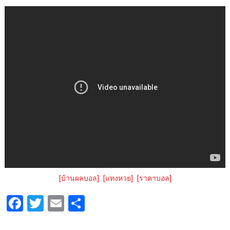
[บ้านผลบอล]
[แทงหวย]
[ราคาบอล]
Facebook
Twitter
Email
Share