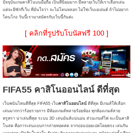
ปัจจุบันเกมคาสิโนบนมือถือ เป็นที่นิยมมาก มีหลายเว็บให้เราเลือกเล่น
แต่จะมีซักกี่เว็บ ที่มั่นใจว่า จะไม่โดนหลอก ไม่ใช่เว็บเอเย่นต์ ถ้าไม่อยาก
โดนโกง วันนี้เรามาสมัครกับเว็บนี้กันค่ะ
[ คลิกที่รูปรับโบนัสฟรี 100 ]
FIFA55 คาสิโนออนไลน์ ดีที่สุด
เว็บพนันไหนดีที่สุด FIFA55 เว็บ
คาสิโนออนไลน์
ดีที่สุด มีเกมส์ให้เลือก
เล่นมากกว่าร้อยรายการ มีห้องเกมส์หลายร้อยห้อง ทุกห้องเกมส์สวย
หรูหรา น่าเล่นที่สุด ระบบ 3D เล่นมันส์แน่นอน ส่วนเกมส์ไพ่ จะเป็นคาสิ
โนสด คือการเล่นแบบการถ่ายทอดสด จากบ่อนปอยเปตโดยตรง เล่นกัน
แบบสดๆ เปิดกันใบต่อใบ รับประกันความสนุกแน่นอน สมัครแค่ครั้งเดียว