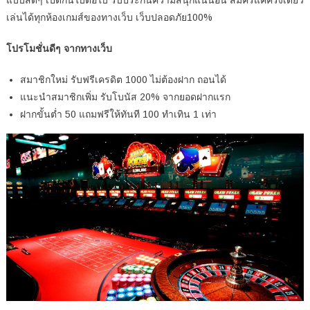
เล่นได้ทุกห้องเกมส์ของทางเว็บ เว็บปลอดภัย100%
โปรโมชั่นดีๆ จากทางเว็บ
สมาชิกใหม่ รับฟรีเครดิต 1000 ไม่ต้องฝาก ถอนได้
แนะนำสมาชิกเพิ่ม รับโบนัส 20% จากยอดฝากแรก
ฝากขั้นต่ำ 50 แถมฟรีให้ทันที 100 ทำเทิน 1 เท่า