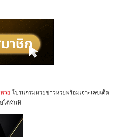
ติหวย
โปรเเกรมหวยข่าวหวยพร้อมเจาะเลขเด็ด
ษได้ทันที