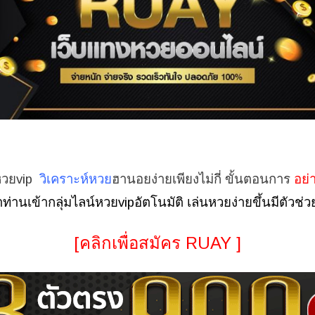
์หวยvip
วิเคราะห์หวย
ฮานอยง่ายเพียงไม่กี่ ขั้นตอนการ
อย่
านเข้ากลุ่มไลน์หวยvipอัตโนมัติ เล่นหวยง่ายขึ้นมีตัวช
[คลิกเพื่อสมัคร RUAY ]