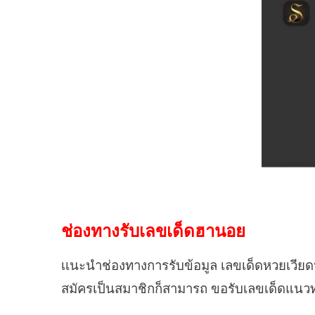
ช่องทางรับเลขเด็ดฮานอย
เเนะนำช่องทางการรับข้อมูล เลขเด็ดหวยเวียด
สมัครเป็นสมาชิกก็สามารถ ขอรับเลขเด็ดแนวท