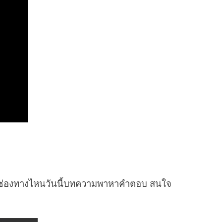
ด้ช่องทางไหนวันนี้บทความพาหาคำตอบ สนใจ