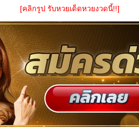
[คลิกรูป รับหวยเด็ดหวยงวดนี้!!]