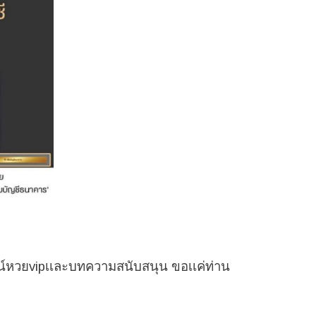
ลน์หวยvipเเละบทความสนับสนุน ขอเเค่ท่าน