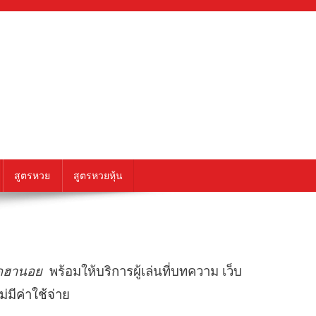
สูตรหวย
สูตรหวยหุ้น
็ดฮานอย
พร้อมให้บริการผู้เล่นที่บทความ เว็บ
ม่มีค่าใช้จ่าย