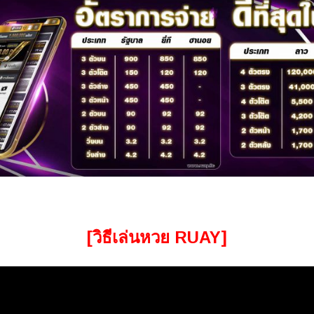
[วิธีเล่นหวย RUAY]