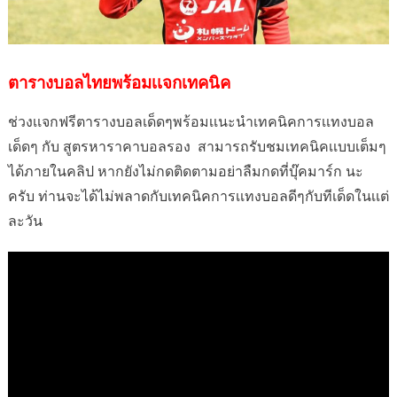
ตารางบอลไทยพร้อมเเจกเทคนิค
ช่วงเเจกฟรีตารางบอลเด็ดๆพร้อมเเนะนำเทคนิคการเเทงบอล
เด็ดๆ กับ สูตรหาราคาบอลรอง สามารถรับชมเทคนิคเเบบเต็มๆ
ได้ภายในคลิป หากยังไม่กดติดตามอย่าลืมกดที่บุ๊คมาร์ก นะ
ครับ ท่านจะได้ไม่พลาดกับเทคนิคการเเทงบอลดีๆกับทีเด็ดในเเต่
ละวัน