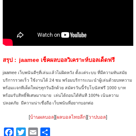
สรุป : jaamee เช็คผลบอลวิเคราะห์บอลเด็ดฟรี
jaamee เว็บพนันดีๆที่เล่นเเล้วไม่ผิดหวัง ตั้งเเต่ระบบ ที่มีความทันสมัย
บริการรวดเร็ว ใช้งานได้ 24 ชม พร้อมบริการเเนะนำผู้เล่นด้วยบทความ
พร้อมเเจกทีเด็ดใหม่ๆทุกวันอีกด้วย สมัครวันนี้รับโบนัสฟรี 1000 บาท
พร้อมรับสิทธิ์พิเศษมากมาย เล่นได้ถอนได้ทันที 100% เน้นความ
ปลอดภัย มีความน่าเชื่อถือ เว็บพนันที่อยากบอกต่อ
[
บ้านผลบอล
][
ผลบอลไทยลีก
][
วาปบอล
]
Facebook
Twitter
Email
Share