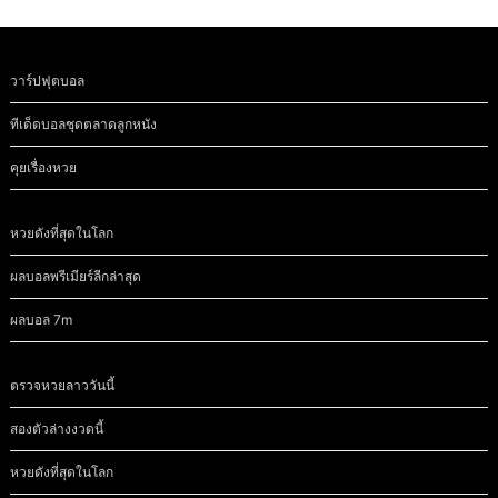
วาร์ปฟุตบอล
ทีเด็ดบอลชุดตลาดลูกหนัง
คุยเรื่องหวย
หวยดังที่สุดในโลก
ผลบอลพรีเมียร์ลีกล่าสุด
ผลบอล 7m
ตรวจหวยลาววันนี้
สองตัวล่างงวดนี้
หวยดังที่สุดในโลก