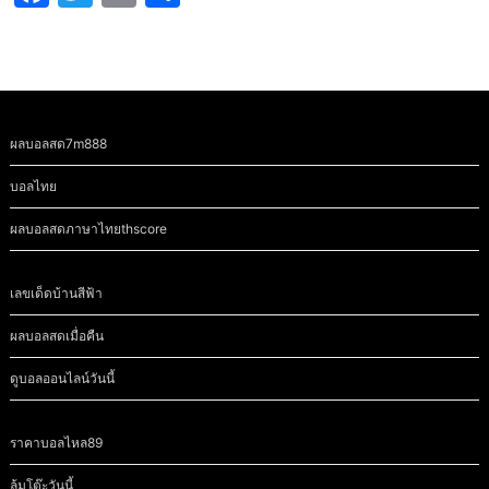
ผลบอลสด7m888
บอลไทย
ผลบอลสดภาษาไทยthscore
เลขเด็ดบ้านสีฟ้า
ผลบอลสดเมื่อคืน
ดูบอลออนไลน์วันนี้
ราคาบอลไหล89
ล้มโต๊ะวันนี้