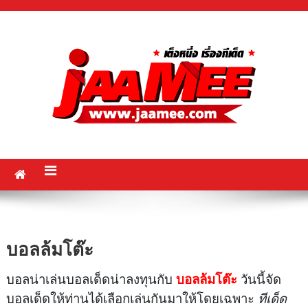
Skip to content
บอลล้มโต๊ะ
บอลน่าเล่นบอลเด็ดน่าลงทุนกับ
บอลล้มโต๊ะ
วันนี้จัด
บอลเด็ดให้ท่านได้เลือกเล่นกันมาให้โดยเฉพาะ
ทีเด็ด