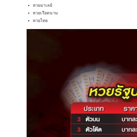
หวยมาเลย์
หวยเวียดนาม
หวยไทย