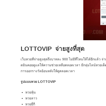
LOTTOVIP จ่ายสูงที่สุด
เว็บหวยที่จ่ายสูงสุดถึงบาทละ 900 ไม่มีที่ไหนให้ได้อีกแล้ว
ดมินคอยดูแลให้ความช่วยเหลือตลอดเวลา มีกลุ่มไลน์หวยเด็ด ใ
การออกรางวัลย้อนหลังให้ดูตลอดเวลา
รูปแบบหวย LOTTOVIP
หวยหุ้น
หวยลาว
หวยยี่กี