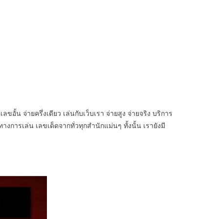
อั้น จ่ายครึ่งเดียว เล่นกับเว็บเรา จ่ายสูง จ่ายจริง บริการ
ทางการเล่น เลขเด็ดจากทั่วทุกสำนักแม่นๆ ทั้งนั้น เรายังมี