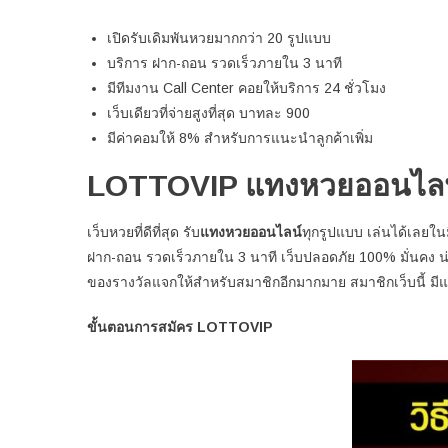
เปิดรับเดิมพันหวยมากกว่า 20 รูปแบบ
บริการ ฝาก-ถอน รวดเร็วภายใน 3 นาที
มีทีมงาน Call Center คอยให้บริการ 24 ชั่วโมง
เว็บเดียวที่จ่ายสูงที่สุด บาทละ 900
มีค่าคอมให้ 8% สำหรับการแนะนำลูกค้าเพิ่ม
LOTTOVIP แทงหวยออนไลน
เว็บหวยที่ดีที่สุด รับ
แทงหวยออนไลน์
ทุกรูปแบบ เล่นได้เลยในม
ฝาก-ถอน รวดเร็วภายใน 3 นาที เว็บปลอดภัย 100% มั่นคง น่าเชื่
ของรางวัลแจกให้สำหรับสมาชิกอีกมากมาย สมาชิกเว็บนี้ มีแต่
ขั้นตอนการสมัคร LOTTOVIP