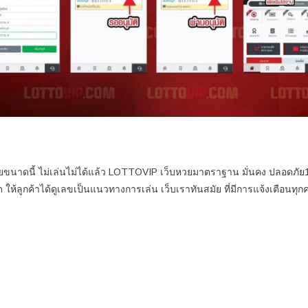
 จ่ายขนาดนี้ ไม่เล่นไม่ได้แล้ว LOTTOVIP เว็บหวยมาตราฐาน มั่นคง ปลอดภัย1
ห้ลูกค้าได้ดูเลขเป็นแนวทางการเล่น เว็บเราทันสมัย ที่มีการแจ้งเตือนทุกค