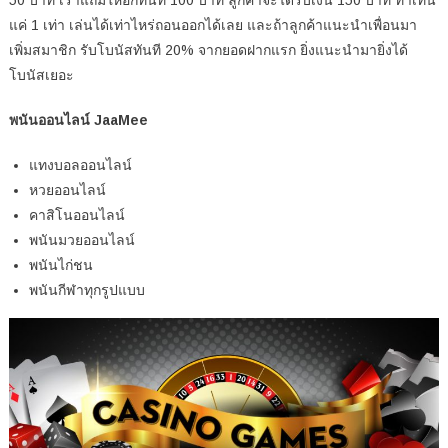
แค่ 1 เท่า เล่นได้เท่าไหร่ถอนออกได้เลย และถ้าลูกค้าแนะนำเพื่อนมา
เพิ่มสมาชิก รับโบนัสทันที 20% จากยอดฝากแรก ยิ่งแนะนำมายิ่งได้
โบนัสเยอะ
พนันออนไลน์ JaaMee
แทงบอลออนไลน์
หวยออนไลน์
คาสิโนออนไลน์
พนันมวยออนไลน์
พนันไก่ชน
พนันกีฬาทุกรูปแบบ