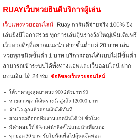
RUAYเว็บหวยยินดีบริการผู้เล่น
เว็บเเทงหวยออนไลน์
Ruay การันตีจ่ายจริง 100% ยิ่ง
เล่นยิ่งมีโอกาสรวย ทุกการเล่นลุ้นรางวัลใหญ่เพิ่มเติมฟรี
เว็บหวยดีๆที่อยากเเนะนำ ฝากขั้นต่ำเเค่ 20 บาท เล่น
หวยทุกชนิดขั้นต่ำ 1 บาท บริการถอนได้เเบบไม่มีขั้นต่ำ
สามารถเข้าระบบได้ทั้งทางเเอพเเละเว็บออนไลน์ ฝาก
ข้อดีของเว็บหวยออนไลน์
ถอนเงิน ได้ 24 ชม
ให้ราคาสูงสุดบาทละ 900 2ตัวบาท 90
หวยลาวชุด มีเงินรางวัลสูงถึง 120000 บาท
จ่ายไว ถูกแล้วถอนเงินได้ทันที
สามารถติดต่อทีมงานแอดมินได้ 24 ชั่วโมง
มีค่าคอมให้ 8% แค่นำลิงค์ไปแนะนำเพื่อนต่อ
ทุกยอด 50 บาท รับโบนัสเพื่อไปลุ้นแจ๊คพอต