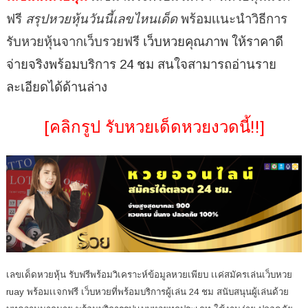
ฟรี
สรุปหวยหุ้นวันนี้เลขไหนเด็ด
พร้อมเเนะนำวิธีการ
รับหวยหุ้นจากเว็บรวยฟรี
เว็บหวยคุณภาพ ให้ราคาดี
จ่ายจริงพร้อมบริการ 24 ชม สนใจสามารถอ่านราย
ละเอียดได้ด้านล่าง
[คลิกรูป รับหวยเด็ดหวยงวดนี้!!]
เลขเด็ดหวยหุ้น รับฟรีพร้อมวิเคราะห์ข้อมูลหวยเพียบ เเค่สมัครเล่นเว็บหวย
ruay พร้อมเเจกฟรี เว็บหวยที่พร้อมบริการผู้เล่น 24 ชม สนับสนุนผู้เล่นด้วย