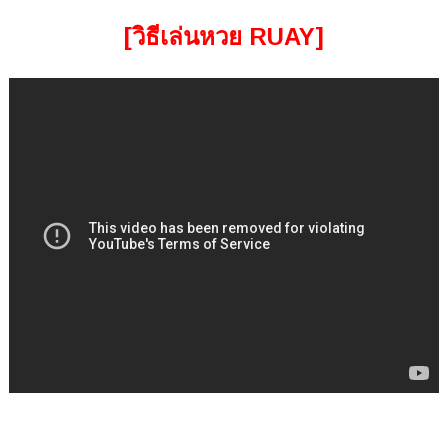
[วิธีเล่นหวย RUAY]