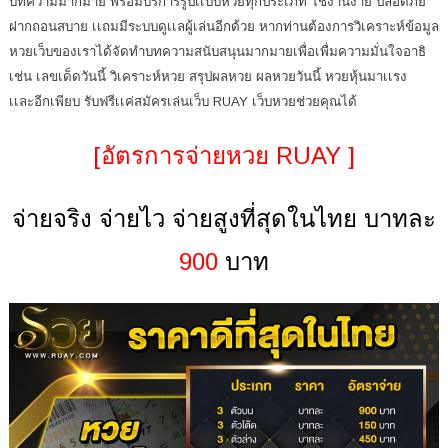
บทความมากมาย พร้อมบริการรูปเเบบหวยทุกประเภท ใช้งานง่าย ปลอดภัย
ฝากถอนสบาย เเถมมีระบบดูเเลผู้เล่นอีกด้วย หากท่านต้องการวิเคราะห์ข้อมูล
หวยเว็บของเราได้จัดทำบทความสนับสนุนมากมายเพื่อเพื่มความมั่นใจ
อาธิ
เช่น เลขเด็ดวันนี้ วิเคราะห์หวย สรุปผลหวย ผลหวยวันนี้ หวยหุ้นมาเเรง
เเละอีกเพียบ รับฟรีเเค่สมัครเล่นเว็บ RUAY เว็บหวยช่วยคุณได้
[อัตรการจ่ายหวย RUAY ]
จ่ายจริง จ่ายไว จ่ายสูงที่สุดในไทย บาทละ
900
บาท