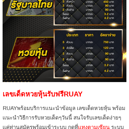
เลขเด็ดหวยหุ้นรับฟรีRUAY
RUAYพร้อมบริการเเนะนำข้อมูล เลขเด็ดหวยหุ้น พร้อม
เเนะนำวิธีการรับหวยเด็ดๆวันนี้ สนใจรับเลขเด็ดง่ายๆ
เเค่ท่านสมัครพร้อมเข้าระบบ กดที่
เเทงตามเซียน
ระบบ