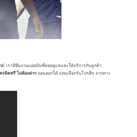
LINE เรามีทีมงามแอดมินที่คอยดูแลและให้บริการกับลูกค้า
ครดิตฟรี ไม่ต้องฝาก
ถอนออกได้ แถมเลือกรับโปรดีๆ จากทาง