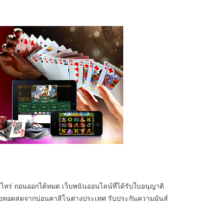
เท่าไหร่ ถอนออกได้หมด เว็บพนันออนไลน์ที่ได้รับใบอนุญาติ
่ายทอดสดจากบ่อนคาสิโนต่างประเทศ รับประกันความมันส์