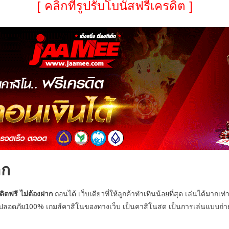
[ คลิกที่รูปรับโบนัสฟรีเครดิต ]
าก
ดิตฟรี ไม่ต้องฝาก
ถอนได้ เว็บเดียวที่ให้ลูกค้าทำเทินน้อยที่สุด เล่นได้มาก
น ปลอดภัย100% เกมส์คาสิโนของทางเว็บ เป็นคาสิโนสด เป็นการเล่นแบบถ