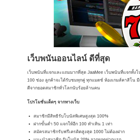
เว็บพนันออนไลน์ ดีที่สุด
เว็บพนันที่แจกและแถมมากที่สุด JaaMee เว็บพนันที่แจกทั้
100 ช่อง ลูกค้าจะได้รับชมทุกคู่ ทุกแมตช์ ห้องเกมส์คาสิโน มี
ตีจากยอดสมาชิกทั่วโลกนับร้อยล้านคน
โปรโมชั่นเด็ดๆ จากทางเว็บ
สมาชิกมีสิทธิรับโบนัสพิเศษสูงสุด 100%
ฝากขั้นต่ำ 50 แจกให้อีก 100 ทำเทิน 1 เท่า
สมัครสมาชิกรับฟรีเครดิตสูงสุด 1000 ไม่ต้องฝาก
แนะนำสมาชิก รับโบนัส 20% จากยอดฝากแรก