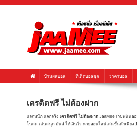
Skip to content
บ้านผลบอล
ทีเด็ดบอลชุด
ราคาบอล
เครดิตฟรี ไม่ต้องฝาก
แจกหนัก แจกจริง
เครดิตฟรี ไม่ต้องฝาก
JaaMee เว็บพนันออน
โนสด เล่นสนุก มันส์ ได้เงินไว หวยออนไลน์เล่นขั้นต่ำเพียง 