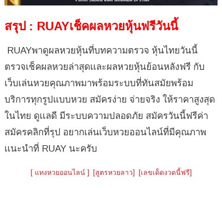
สรุป : RUAYเช็คผลหวยหุ้นฟรีวันนี้
RUAYพาดูผลหวยหุ้นที่บทความตรวจ หุ้นไทยวันนี้
ตรวจเช็คผลหวยล่าสุดเเละผลหวยหุ้นย้อนหลังฟรี กับ
เว็บเล่นหวยคุณภาพมาพร้อมระบบที่ทันสมัยพร้อม
บริการทุกรูปแบบหวย สมัครง่าย จ่ายจริง ให้ราคาสูงสุด
ในไทย ดูเเลดี มีระบบความปลอดภัย สมัครวันนี้ฟรีค่า
สมัครคลิกที่รุป อยากเล่นเว็บหวยออนไลน์ที่มีคุณภาพ
เเนะนำที่ RUAY นะครับ
[ แทงหวยออนไลน์ ]
[สูตรหวยลาว]
[เลขเด็ดงวดนี้ฟรี]