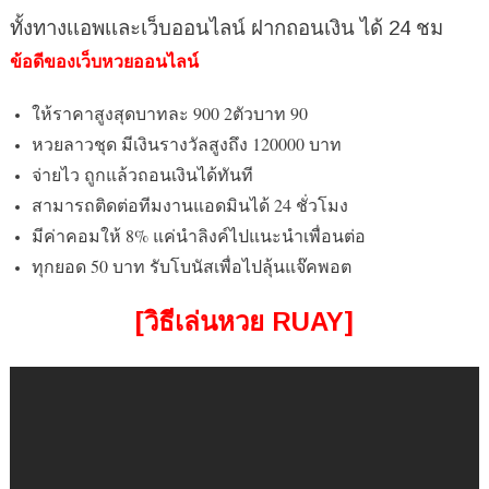
ทั้งทางเเอพเเละเว็บออนไลน์ ฝากถอนเงิน ได้ 24 ชม
ข้อดีของเว็บหวยออนไลน์
ให้ราคาสูงสุดบาทละ 900 2ตัวบาท 90
หวยลาวชุด มีเงินรางวัลสูงถึง 120000 บาท
จ่ายไว ถูกแล้วถอนเงินได้ทันที
สามารถติดต่อทีมงานแอดมินได้ 24 ชั่วโมง
มีค่าคอมให้ 8% แค่นำลิงค์ไปแนะนำเพื่อนต่อ
ทุกยอด 50 บาท รับโบนัสเพื่อไปลุ้นแจ๊คพอต
[วิธีเล่นหวย RUAY]