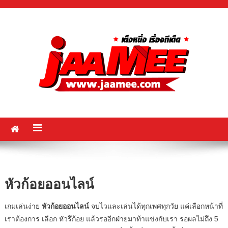
Skip to content
หัวก้อยออนไลน์
เกมเล่นง่าย
หัวก้อยออนไลน์
จบไวและเล่นได้ทุกเพศทุกวัย แค่เลือกหน้าที่
เราต้องการ เลือก หัวรึก้อย แล้วรออีกฝ่ายมาท้าแข่งกับเรา รอผลไม่ถึง 5