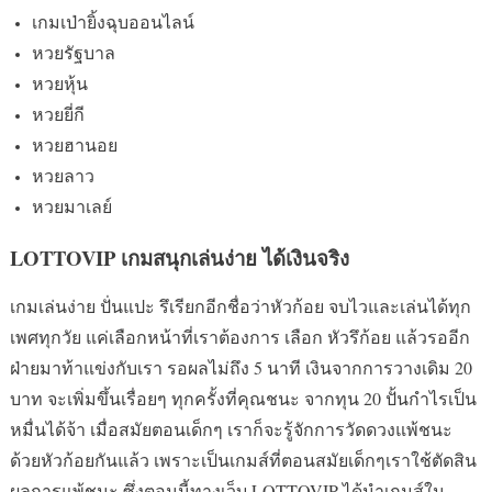
เกมเป่ายิ้งฉุบออนไลน์
หวยรัฐบาล
หวยหุ้น
หวยยี่กี
หวยฮานอย
หวยลาว
หวยมาเลย์
LOTTOVIP เกมสนุกเล่นง่าย ได้เงินจริง
เกมเล่นง่าย ปั่นแปะ รึเรียกอีกชื่อว่าหัวก้อย จบไวและเล่นได้ทุก
เพศทุกวัย แค่เลือกหน้าที่เราต้องการ เลือก หัวรึก้อย แล้วรออีก
ฝ่ายมาท้าแข่งกับเรา รอผลไม่ถึง 5 นาที เงินจากการวางเดิม 20
บาท จะเพิ่มขึ้นเรื่อยๆ ทุกครั้งที่คุณชนะ จากทุน 20 ปั้นกำไรเป็น
หมื่นได้จ้า เมื่อสมัยตอนเด็กๆ เราก็จะรู้จักการวัดดวงแพ้ชนะ
ด้วยหัวก้อยกันแล้ว เพราะเป็นเกมส์ที่ตอนสมัยเด็กๆเราใช้ตัดสิน
ผลการแพ้ชนะ ซึ่งตอนนี้ทางเว็บ LOTTOVIP ได้นำเกมส์ใน