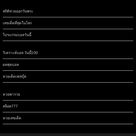
สถิติหวยออกวันพระ
เลขเด็ดที่สุดในโลก
โปรแกรมบอลวันนี้
วิเคราะห์บอล วันนี้100
ผลฟุตบอล
หวยเด็ดเฟสบุ๊ค
หวยพารวย
สล็อต777
หวยเลขเด็ด