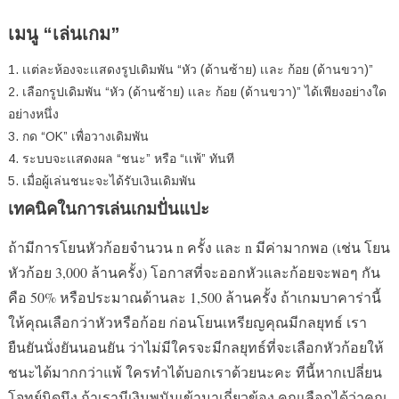
เมนู “เล่นเกม”
1. เเต่ละห้องจะเเสดงรูปเดิมพัน “หัว (ด้านซ้าย) เเละ ก้อย (ด้านขวา)”
2. เลือกรูปเดิมพัน “หัว (ด้านซ้าย) เเละ ก้อย (ด้านขวา)” ได้เพียงอย่างใด
อย่างหนึ่ง
3. กด “OK” เพื่อวางเดิมพัน
4. ระบบจะเเสดงผล “ชนะ” หรือ “เเพ้” ทันที
5. เมื่อผู้เล่นชนะจะได้รับเงินเดิมพัน
เทคนิคในการเล่นเกมปั่นแปะ
ถ้ามีการโยนหัวก้อยจำนวน n ครั้ง และ n มีค่ามากพอ (เช่น โยน
หัวก้อย 3,000 ล้านครั้ง) โอกาสที่จะออกหัวและก้อยจะพอๆ กัน
คือ 50% หรือประมาณด้านละ 1,500 ล้านครั้ง ถ้าเกมบาคาร่านี้
ให้คุณเลือกว่าหัวหรือก้อย ก่อนโยนเหรียญคุณมีกลยุทธ์ เรา
ยืนยันนั่งยันนอนยัน ว่าไม่มีใครจะมีกลยุทธ์ที่จะเลือกหัวก้อยให้
ชนะได้มากกว่าแพ้ ใครทำได้บอกเราด้วยนะคะ ทีนี้หากเปลี่ยน
โจทย์นิดนึง ถ้าเรามีเงินพนันเข้ามาเกี่ยวข้อง คุณเลือกได้ว่าคุณ