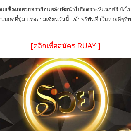
มเช็คผลหวยลาวย้อนหลังเพิ่อนำไปวิเคราะห์แจกฟรี ยังไม่
บบกดที่ปุ่ม แทงตามเซียนวันนี้ เข้าฟรีทันที เว็บหวยดีๆที
[คลิกเพื่อสมัคร RUAY ]