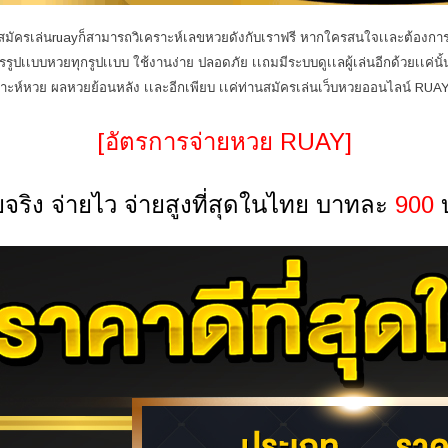
มัครเล่นruayก็สามารถวิเคราะห์เลขหวยดังกับเราฟรี หากใครสนใจเเละต้องการเข้
่บริการรูปเเบบหวยทุกรูปเเบบ ใช้งานง่าย ปลอดภัย เเถมมีระบบดูเเลผู้เล่นอีกด้วยเ
าะห์หวย ผลหวยย้อนหลัง เเละอีกเพียบ เเค่ท่านสมัครเล่นเว็บหวยออนไลน์ RUAY เว
[อัตรการจ่ายหวย RUAY]
ยจริง จ่ายไว จ่ายสูงที่สุดในไทย บาทละ
900