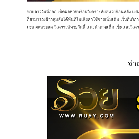
หวยลาววันนี้ออก เช็คผลหวยพร้อมวิเคราะห์ผลหวยย้อนหลัง เเค่ส
ก็สามารถเข้ากลุ่มลับได้ทันทีไม่เสียค่าใช้จ่ายเพิ่มเติม เว็บที
เช่น ผลหวยสด วิเคราะห์หวยวันนี้ เเนะนำหวยเด็ด เช็คเเละวิเคร
จ่า