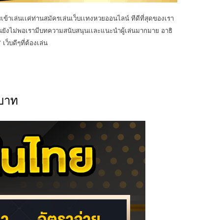
าเล่นเเค่ท่านสมัครเล่นเว็บเเทงหวยออนไลน์ ทีดีที่สุดของเรา
เค่นั้นยังไม่พอเรามีบทความสนับสนุนเเละแนะนำผู้เล่นมากมาย อาธิ
็บดีๆที่ต้องเล่น
บาท