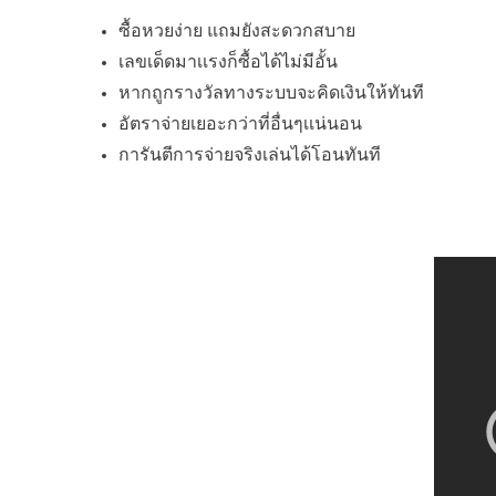
ซื้อหวยง่าย แถมยังสะดวกสบาย
เลขเด็ดมาเเรงก็ซื้อได้ไม่มีอั้น
หากถูกรางวัลทางระบบจะคิดเงินให้ทันที
อัตราจ่ายเยอะกว่าที่อื่นๆเเน่นอน
การันตีการจ่ายจริงเล่นได้โอนทันที