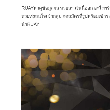
RUAYพาดูข้อมูลผล หวยลาววันนี้ออก อะไรพร้อ
หวยvipสนใจเข้ากลุ่ม กดสมัครที่รูปพร้อมเข้าระ
นำRUAY