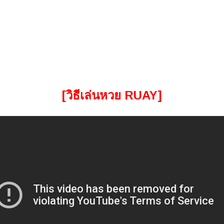
[วิธีเล่นหวย RUAY]