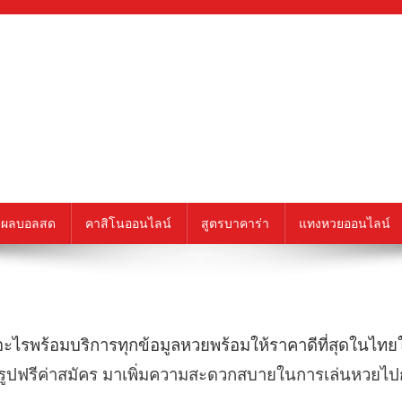
ผลบอลสด
คาสิโนออนไลน์
สูตรบาคาร่า
แทงหวยออนไลน์
อะไรพร้อมบริการทุกข้อมูลหวยพร้อมให้ราคาดีที่สุดในไท
รูปฟรีค่าสมัคร
มาเพิ่มความสะดวกสบายในการเล่นหวยไปกั