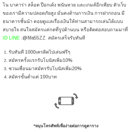
โน บาคาร่า สล็อต ป๊อกเด้ง พนันหวย เเละเกมส์อีกเพียบ ตัวเว็บ
ของเรามีความปลอดภัยสูง มั่นคงด้านการเงิน การฝากถอน มี
ธนาคารชั้นนำ คอยดูเเเลเรื่องเงินให้ท่านสามารถเล่นได้เเบบ
สบายใจ สนใจสมัครเเค่กดที่รูปด้านบน หรือติดต่อสอบถามมาที่
ID LINE
:@fifa55ZZ สมัครเสร็จรับทันที
รับทันที 1000เครดิตไปเล่นฟรีๆ
สมัครครั้งเเรกรับโบนัสเพิ่ม10%
ชวนเพื่อนมาสมัครรับโบนัสเพิ่ม20%
สมัครขั้นต่ำเเค่ 100บาท
*หมุนโทรศัพท์เพื่อง่ายต่อการดูตาราง