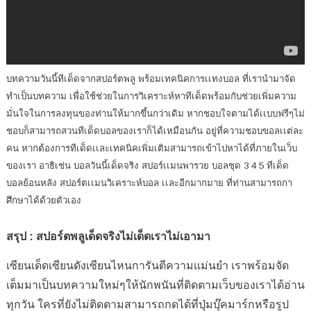
บทความวันนี้ทีเด็ดจากสปอร์ตพลู พร้อมเทคนิคการเเทงบอล ที่เรานำมาจัด
ทำเป็นบทความ เพื่อใช้ช่วยในการวิเคราะห์หาทีเด็ดพร้อมกับช่วยเพิ่มความ
มั่นใจในการลงทุนของท่านให้มากขึ้นกว่าเดิม หากชอบใจตามได้เเบบฟรีๆไม่
ชอบก็สามารถสวนทีเด็ดบอลของเราก็ได้เหมือนกัน อยู่ที่ความชอบขอลเเต่ละ
คน หากต้องการทีเด็ดเเละเทคนิคเพิ่มเติมสามารถเข้าไปหาได้ที่ภายในเว็บ
ของเรา อาธิเช่น บอลวันนี้เด็ดจริง สปอร์เเมนพารวย บอลชุด 3 4 5 ทีเด็ด
บอลย้อนหลัง สปอร์ตเเมนวิเคราะห์บอล เเละอีกมากมาย ที่ท่านสามารถกา
ศึกษาได้ด้วยตัวเอง
สรุป : สปอร์ตพลูเด็ดจริงไม่เด็ดเราไม่เอามา
เซียนเด็ดเซียนดังเซียนไหนการันตีความเเม่นยำ เราพร้อมจัด
เต็มมาเป็นบทความใหม่ๆให้นักพนันที่ติดตามเว็บของเราได้อ่าน
ทุกวัน ใครที่ยังไม่ติดตามสามารถกดได้ที่ปุ่มบุ๊คมาร์กหรือรูป