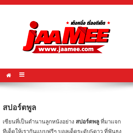
Skip to content
สปอร์ตพูล
เซียนที่เป็นตำนานลูกหนังอย่าง
สปอร์ตพลู
ที่มาเเจก
ทีเด็ดให้เรากันเเบบฟรีๆ บอลเด็ดระดับ5ดาว ที่ฟันธง