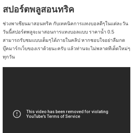
สปอร์ตพลูสอนทริค
ช่วงพาเซียนมาสอนทริค กับเทคนิคการเเทงบอลดีๆในเเต่ละวัน
วันนี้สปอร์ตพลูจะมาสอนการเเทงบอลเเบบ ราคาน้ำ 0.5
สามารถรับชมเเบบเต็มๆได้ภายในคลิป หากชอบใจอย่าลืมกด
บุ๊คมาร์กเว็บของเราด้วยนะครับ เเล้วท่านจะไม่พลาดทีเด็ดใหม่ๆ
ทุกวัน