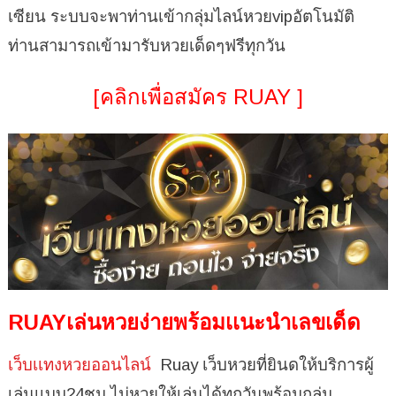
เซียน ระบบจะพาท่านเข้ากลุ่มไลน์หวยvipอัตโนมัติ
ท่านสามารถเข้ามารับหวยเด็ดๆฟรีทุกวัน
[คลิกเพื่อสมัคร RUAY ]
RUAYเล่นหวยง่ายพร้อมเเนะนำเลขเด็ด
เว็บเเทงหวยออนไลน์
Ruay เว็บหวยที่ยินดให้บริการผู้
เล่นเเบบ24ชม ไม่หวยให้เล่นได้ทุกวันพร้อมกลุ่ม