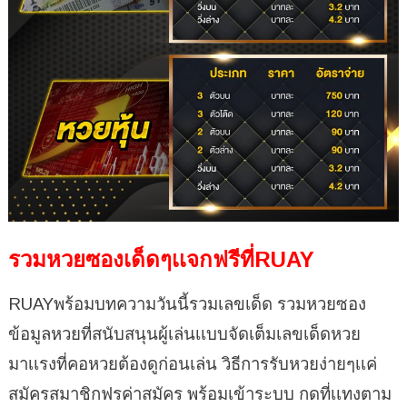
รวมหวยซองเด็ดๆเเจกฟรีที่RUAY
RUAYพร้อมบทความวันนี้รวมเลขเด็ด รวมหวยซอง
ข้อมูลหวยที่สนับสนุนผู้เล่นเเบบจัดเต็มเลขเด็ดหวย
มาเเรงที่คอหวยต้องดูก่อนเล่น วิธีการรับหวยง่ายๆเเค่
สมัครสมาชิกฟรค่าสมัคร พร้อมเข้าระบบ กดที่เเทงตาม