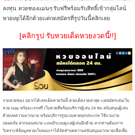
ลงทุน
หวยซองเเม่นๆ
รับฟรีพร้อมรับสิทธิ์เข้ากลุ่มไลน์
หวยvipได้อีกด้วยเเค่กดสมัครที่รูปวันนี้คลิกเลย
[คลิกรูป รับหวยเด็ดหวยงวดนี้!!]
รวมหวยซอง อยากได้เลขเด็ดหวยวันนี้ หวยเด็ดงวดล่าสุด เเค่สมัครเล่นเว็บ
หวย ruay พร้อมเเจกฟรี เว็บหวยที่พร้อมบริการผู้เล่น 24 ชม สนับสนุนผู้เล่น
ด้วยบทความมากมาย พร้อมบริการรูปเเบบหวยทุกประเภท ใช้งานง่าย
ปลอดภัย ฝากถอนสบาย เเถมมีระบบดูเเลผู้เล่นอีกด้วย หากท่านต้องการ
วิเคราะห์ข้อมูลหวยเว็บของเราได้จัดทำบทความสนับสนุนมากมายเพื่อเพื่ม